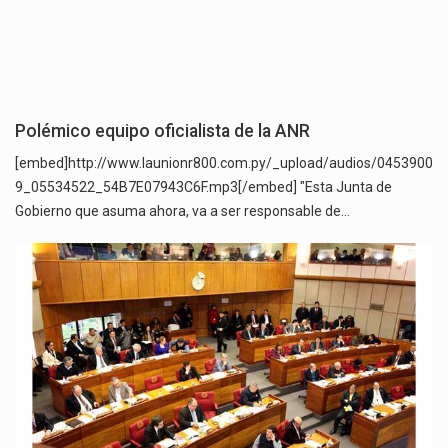
Polémico equipo oficialista de la ANR
[embed]http://www.launionr800.com.py/_upload/audios/0453900
9_05534522_54B7E07943C6F.mp3[/embed] "Esta Junta de
Gobierno que asuma ahora, va a ser responsable de…