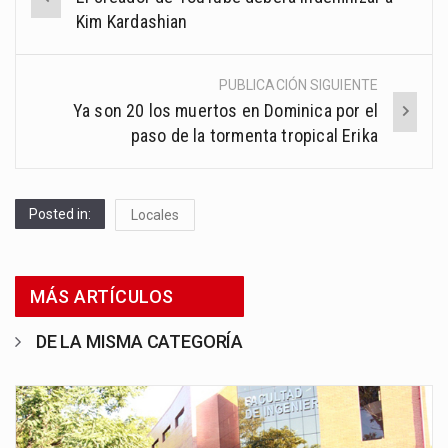
navigation
Kim Kardashian
PUBLICACIÓN SIGUIENTE
Ya son 20 los muertos en Dominica por el
paso de la tormenta tropical Erika
Posted in:
Locales
MÁS ARTÍCULOS
DE LA MISMA CATEGORÍA