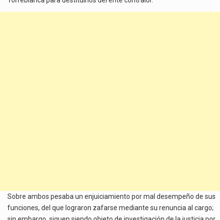
Sobre ambos pesaba un enjuiciamiento por mal desempeño de sus
funciones, del que lograron zafarse mediante su renuncia al cargo;
sin embargo, siguen siendo objeto de investigación de la justicia por