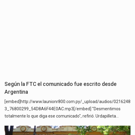
Según la FTC el comunicado fue escrito desde
Argentina
[embed]http://www.launionr800.com.py/_upload/audios/0216248
3_76800299_54D8A6F44E0AC.mp3[/embed] "Desmentimos
totalmente lo que diga ese comunicado", refirió. Urdapilleta…