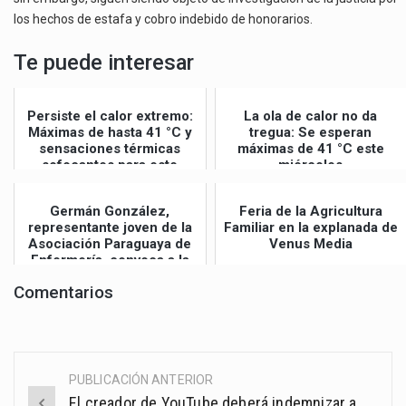
los hechos de estafa y cobro indebido de honorarios.
Te puede interesar
Persiste el calor extremo:
La ola de calor no da
Máximas de hasta 41 °C y
tregua: Se esperan
sensaciones térmicas
máximas de 41 °C este
sofocantes para este
miércoles
jueves
Germán González,
Feria de la Agricultura
representante joven de la
Familiar en la explanada de
Asociación Paraguaya de
Venus Media
Enfermería, convoca a la
Gran Mar...
Comentarios
PUBLICACIÓN ANTERIOR
Post
El creador de YouTube deberá indemnizar a