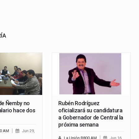
RÍA
 de Ñemby no
Rubén Rodríguez
alario hace dos
oficializará su candidatura
a Gobernador de Central la
próxima semana
00 AM
Jun 29,
La Unión R800 AM
Jun 16,