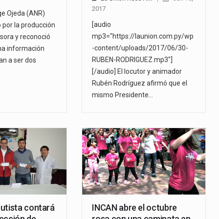
2017
rge Ojeda (ANR)
[audio
 por la producción
mp3="https://launion.com.py/wp
sora y reconoció
-content/uploads/2017/06/30-
una información
RUBEN-RODRIGUEZ.mp3"]
an a ser dos
[/audio] El locutor y animador
Rubén Rodríguez afirmó que el
mismo Presidente…
utista contará
INCAN abre el octubre
ección de
rosa con una caminata en