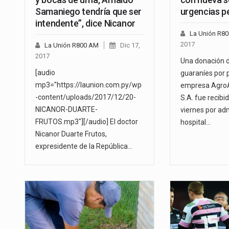
Samaniego tendría que ser
urgencias p
intendente”, dice Nicanor
La Unión R8
2017
La Unión R800 AM
Dic 17,
2017
Una donación d
[audio
guaraníes por p
mp3="https://launion.com.py/wp
empresa AgroA
-content/uploads/2017/12/20-
S.A. fue recibi
NICANOR-DUARTE-
viernes por ad
FRUTOS.mp3"][/audio] El doctor
hospital…
Nicanor Duarte Frutos,
expresidente de la República…