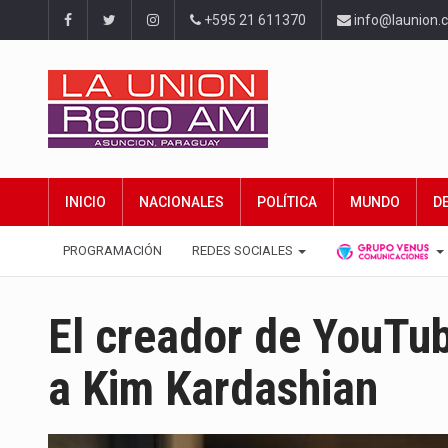
+595 21 611370
info@launion.
INICIO
NACIONALES
POLÍTICA
MUNDO
D
PROGRAMACIÓN
REDES SOCIALES
El creador de YouTu
a Kim Kardashian