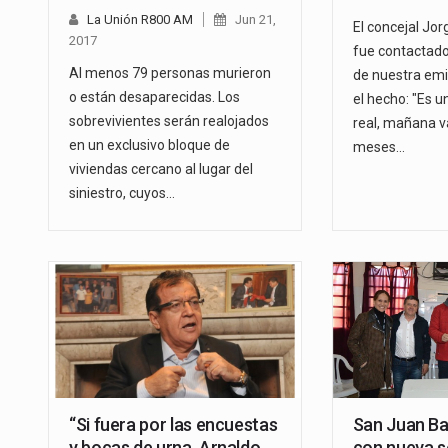
La Unión R800 AM
Jun 21,
El concejal Jo
2017
fue contactado
Al menos 79 personas murieron
de nuestra emi
o están desaparecidas. Los
el hecho: "Es 
sobrevivientes serán realojados
real, mañana v
en un exclusivo bloque de
meses…
viviendas cercano al lugar del
siniestro, cuyos…
“Si fuera por las encuestas
San Juan Ba
y bocas de urna, Arnaldo
con nueva s