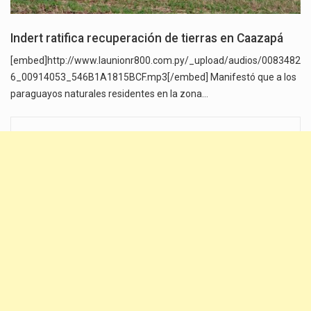
Indert ratifica recuperación de tierras en Caazapá
[embed]http://www.launionr800.com.py/_upload/audios/0083482
6_00914053_546B1A1815BCF.mp3[/embed] Manifestó que a los
paraguayos naturales residentes en la zona…