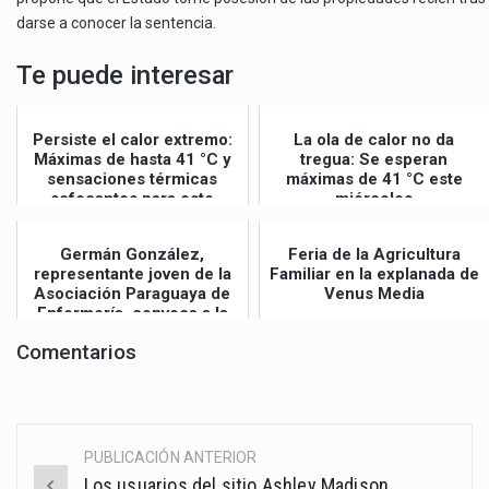
darse a conocer la sentencia.
Te puede interesar
Persiste el calor extremo:
La ola de calor no da
Máximas de hasta 41 °C y
tregua: Se esperan
sensaciones térmicas
máximas de 41 °C este
sofocantes para este
miércoles
jueves
Germán González,
Feria de la Agricultura
representante joven de la
Familiar en la explanada de
Asociación Paraguaya de
Venus Media
Enfermería, convoca a la
Gran Mar...
Comentarios
PUBLICACIÓN ANTERIOR
Post
Los usuarios del sitio Ashley Madison