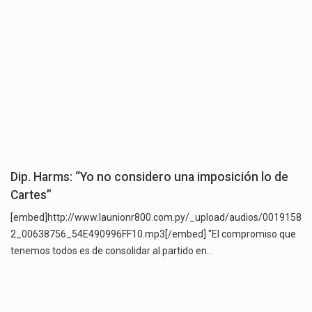
Dip. Harms: “Yo no considero una imposición lo de
Cartes”
[embed]http://www.launionr800.com.py/_upload/audios/0019158
2_00638756_54E490996FF10.mp3[/embed] "El compromiso que
tenemos todos es de consolidar al partido en…