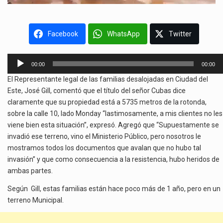
Facebook
WhatsApp
Twitter
Reproductor
00:00
00:00
de
El Representante legal de las familias desalojadas en Ciudad del
audio
Este, José Gill, comentó que el título del señor Cubas dice
claramente que su propiedad está a 5735 metros de la rotonda,
sobre la calle 10, lado Monday “lastimosamente, a mis clientes no les
viene bien esta situación”, expresó. Agregó que “Supuestamente se
invadió ese terreno, vino el Ministerio Público, pero nosotros le
mostramos todos los documentos que avalan que no hubo tal
invasión” y que como consecuencia a la resistencia, hubo heridos de
ambas partes.
Según Gill, estas familias están hace poco más de 1 año, pero en un
terreno Municipal.