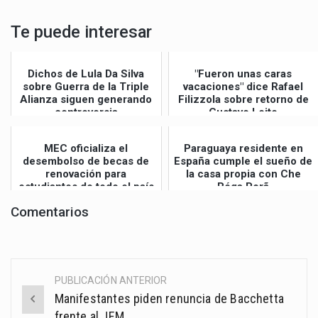
Te puede interesar
Dichos de Lula Da Silva
"Fueron unas caras
sobre Guerra de la Triple
vacaciones" dice Rafael
Alianza siguen generando
Filizzola sobre retorno de
controversia
Gustavo Leite
MEC oficializa el
Paraguaya residente en
desembolso de becas de
España cumple el sueño de
renovación para
la casa propia con Che
estudiantes de todo el país
Róga Porã
Comentarios
PUBLICACIÓN ANTERIOR
Post
Manifestantes piden renuncia de Bacchetta
navigation
frente al JEM