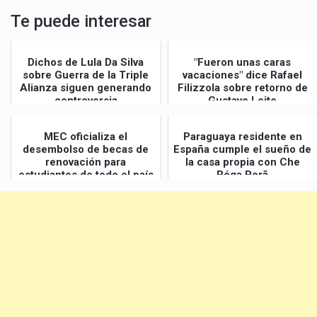
Te puede interesar
Dichos de Lula Da Silva
"Fueron unas caras
sobre Guerra de la Triple
vacaciones" dice Rafael
Alianza siguen generando
Filizzola sobre retorno de
controversia
Gustavo Leite
MEC oficializa el
Paraguaya residente en
desembolso de becas de
España cumple el sueño de
renovación para
la casa propia con Che
estudiantes de todo el país
Róga Porã