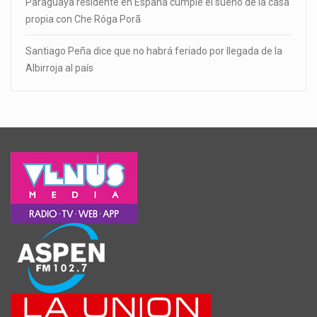
Paraguaya residente en España cumple el sueño de la casa
propia con Che Róga Porã
Santiago Peña dice que no habrá feriado por llegada de la
Albirroja al país