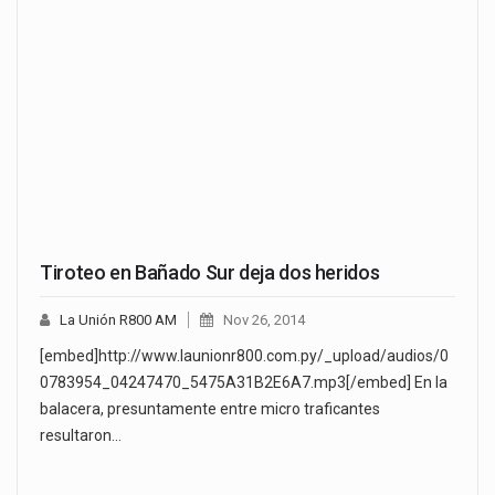
Tiroteo en Bañado Sur deja dos heridos
La Unión R800 AM
Nov 26, 2014
[embed]http://www.launionr800.com.py/_upload/audios/0
0783954_04247470_5475A31B2E6A7.mp3[/embed] En la
balacera, presuntamente entre micro traficantes
resultaron…