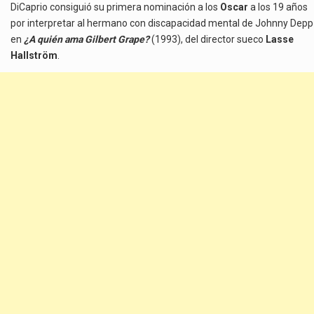
DiCaprio consiguió su primera nominación a los
Oscar
a los 19 años
por interpretar al hermano con discapacidad mental de Johnny Depp
en
¿A quién ama Gilbert Grape?
(1993), del director sueco
Lasse
Hallström
.