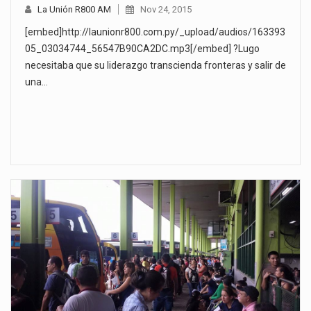
La Unión R800 AM
Nov 24, 2015
[embed]http://launionr800.com.py/_upload/audios/163393
05_03034744_56547B90CA2DC.mp3[/embed] ?Lugo
necesitaba que su liderazgo transcienda fronteras y salir de
una…