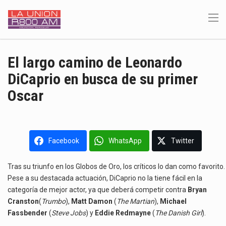
El largo camino de Leonardo
DiCaprio en busca de su primer
Oscar
Facebook
WhatsApp
Twitter
Tras su triunfo en los Globos de Oro, los críticos lo dan como favorito.
Pese a su destacada actuación, DiCaprio no la tiene fácil en la
categoría de mejor actor, ya que deberá competir contra
Bryan
Cranston
(
Trumbo
),
Matt Damon
(
The Martian
),
Michael
Fassbender
(
Steve Jobs
) y
Eddie Redmayne
(
The Danish Girl
).