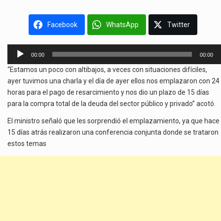
Facebook
WhatsApp
Twitter
Reproductor
00:00
00:00
de
“Estamos un poco con altibajos, a veces con situaciones difíciles,
audio
ayer tuvimos una charla y el día de ayer ellos nos emplazaron con 24
horas para el pago de resarcimiento y nos dio un plazo de 15 días
para la compra total de la deuda del sector público y privado” acotó.
El ministro señaló que les sorprendió el emplazamiento, ya que hace
15 días atrás realizaron una conferencia conjunta donde se trataron
estos temas