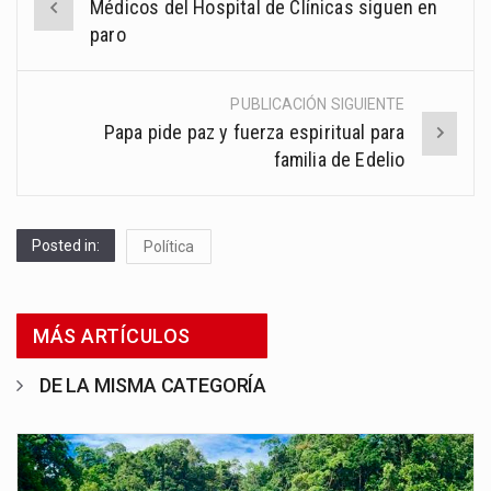
Médicos del Hospital de Clínicas siguen en
navigation
paro
PUBLICACIÓN SIGUIENTE
Papa pide paz y fuerza espiritual para
familia de Edelio
Posted in:
Política
MÁS ARTÍCULOS
DE LA MISMA CATEGORÍA