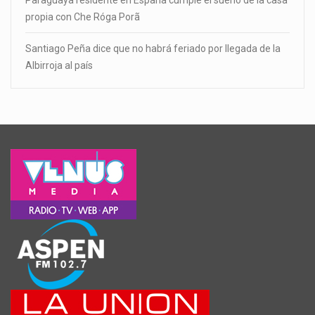
Paraguaya residente en España cumple el sueño de la casa
propia con Che Róga Porã
Santiago Peña dice que no habrá feriado por llegada de la
Albirroja al país