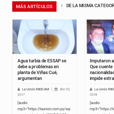
DE LA MISMA CATEGO
MÁS ARTÍCULOS
Agua turbia de ESSAP se
Imputaron a
debe a problemas en
Que cuente
planta de Viñas Cué,
nacionalida
argumentan
impide extra
La Unión R800 AM
Abr 05,
La Unión R8
2017
2018
[audio
[audio
mp3="https://launion.com.py/wp
mp3="https://