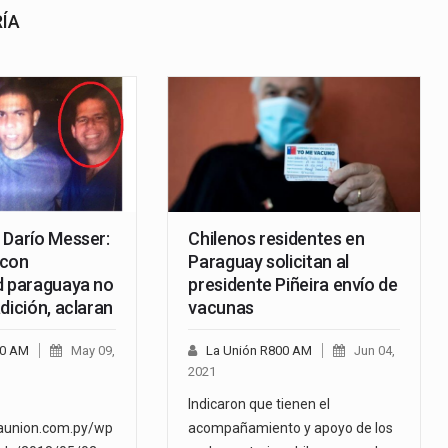
RÍA
 Darío Messer:
Chilenos residentes en
 con
Paraguay solicitan al
d paraguaya no
presidente Piñeira envío de
dición, aclaran
vacunas
00 AM
May 09,
La Unión R800 AM
Jun 04,
2021
Indicaron que tienen el
launion.com.py/wp
acompañamiento y apoyo de los