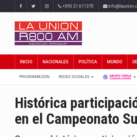
+595 21 611370
info@launion.
INICIO
NACIONALES
POLÍTICA
MUNDO
D
PROGRAMACIÓN
REDES SOCIALES
Histórica participac
en el Campeonato S