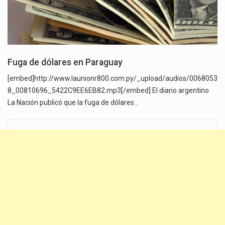
Fuga de dólares en Paraguay
[embed]http://www.launionr800.com.py/_upload/audios/0068053
8_00810696_5422C9EE6EB82.mp3[/embed] El diario argentino
La Nación publicó que la fuga de dólares…