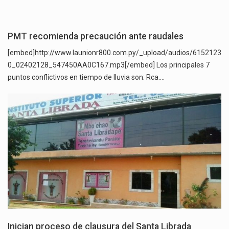
PMT recomienda precaución ante raudales
[embed]http://www.launionr800.com.py/_upload/audios/6152123
0_02402128_547450AA0C167.mp3[/embed] Los principales 7
puntos conflictivos en tiempo de lluvia son: Rca.…
Inician proceso de clausura del Santa Librada