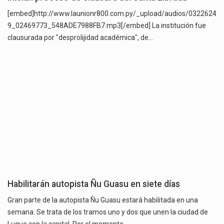
[embed]http://www.launionr800.com.py/_upload/audios/0322624
9_02469773_548ADE7988FB7.mp3[/embed] La institución fue
clausurada por "desprolijidad académica", de…
Habilitarán autopista Ñu Guasu en siete días
Gran parte de la autopista Ñu Guasu estará habilitada en una
semana. Se trata de los tramos uno y dos que unen la ciudad de