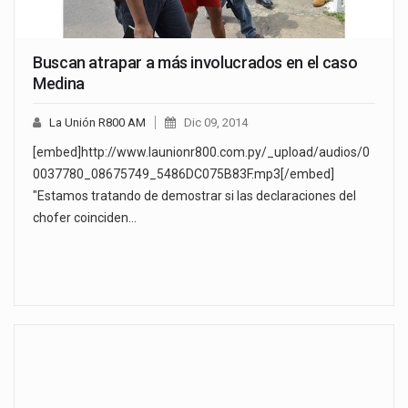
Buscan atrapar a más involucrados en el caso
Medina
La Unión R800 AM
Dic 09, 2014
[embed]http://www.launionr800.com.py/_upload/audios/0
0037780_08675749_5486DC075B83F.mp3[/embed]
"Estamos tratando de demostrar si las declaraciones del
chofer coinciden…