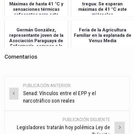
Máximas de hasta 41 °C y
tregua: Se esperan
sensaciones térmicas
máximas de 41 °C este
sofocantes para este
miércoles
jueves
Germán González,
Feria de la Agricultura
representante joven de la
Familiar en la explanada de
Asociación Paraguaya de
Venus Media
Enfermería, convoca a la
Gran Mar...
Comentarios
PUBLICACIÓN ANTERIOR
Post
Senad: Vínculos entre el EPP y el
navigation
narcotráfico son reales
PUBLICACIÓN SIGUIENTE
Legisladores tratarán hoy polémica Ley de