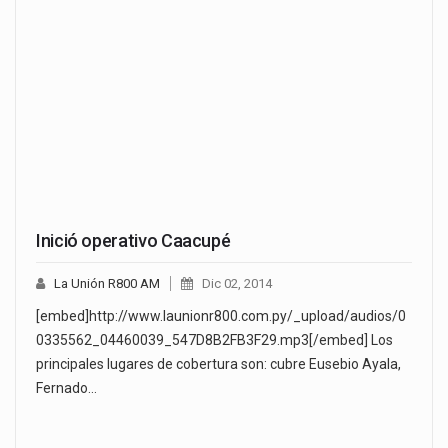
Inició operativo Caacupé
La Unión R800 AM
Dic 02, 2014
[embed]http://www.launionr800.com.py/_upload/audios/0
0335562_04460039_547D8B2FB3F29.mp3[/embed] Los
principales lugares de cobertura son: cubre Eusebio Ayala,
Fernado…