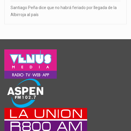
Santiago Peña dice que no habrá feriado por llegada de la
Albirroja al país