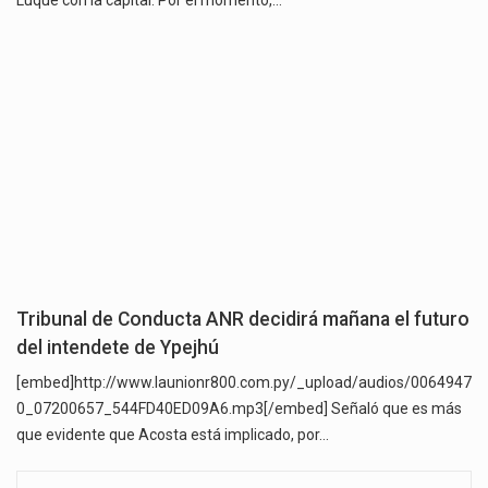
Luque con la capital. Por el momento,…
Tribunal de Conducta ANR decidirá mañana el futuro
del intendete de Ypejhú
[embed]http://www.launionr800.com.py/_upload/audios/0064947
0_07200657_544FD40ED09A6.mp3[/embed] Señaló que es más
que evidente que Acosta está implicado, por…