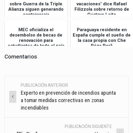
sobre Guerra de la Triple
vacaciones" dice Rafael
Alianza siguen generando
Filizzola sobre retorno de
controversia
Gustavo Leite
MEC oficializa el
Paraguaya residente en
desembolso de becas de
España cumple el sueño de
renovación para
la casa propia con Che
estudiantes de todo el país
Róga Porã
Comentarios
PUBLICACIÓN ANTERIOR
Post
Experto en prevención de incendios apunta
navigation
a tomar medidas correctivas en zonas
incendiables
PUBLICACIÓN SIGUIENTE