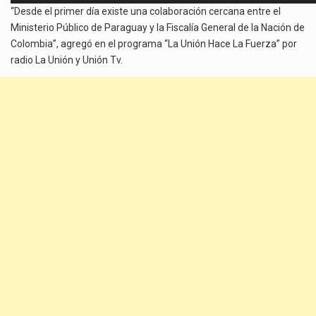
“Desde el primer día existe una colaboración cercana entre el
audio
Ministerio Público de Paraguay y la Fiscalía General de la Nación de
Colombia”, agregó en el programa “La Unión Hace La Fuerza” por
radio La Unión y Unión Tv.