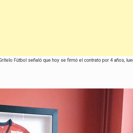
a
o
di
el
v
Grítelo Fútbol señaló que hoy se firmó el contrato por 4 años, lu