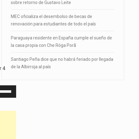
sobre retorno de Gustavo Leite
MEC oficializa el desembolso de becas de
renovación para estudiantes de todo el país
Paraguaya residente en España cumple el sueño de
la casa propia con Che Róga Porã
Santiago Peña dice que no habrá feriado por llegada
de la Albirroja al país
r 4
iliza
s
clas
e
echa
riba/abajo
ara