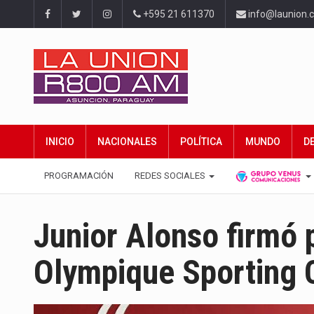
+595 21 611370
info@launion.
INICIO
NACIONALES
POLÍTICA
MUNDO
D
PROGRAMACIÓN
REDES SOCIALES
Junior Alonso firmó p
Olympique Sporting C