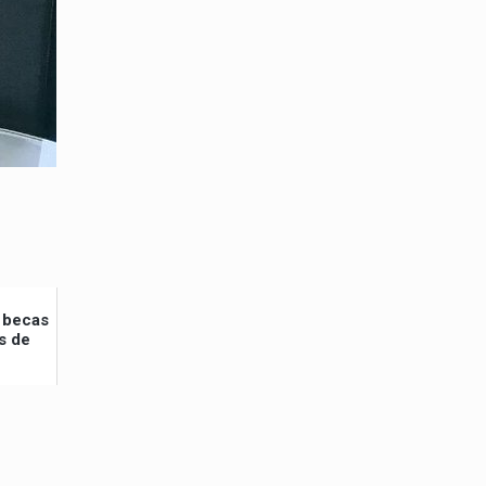
 becas
s de