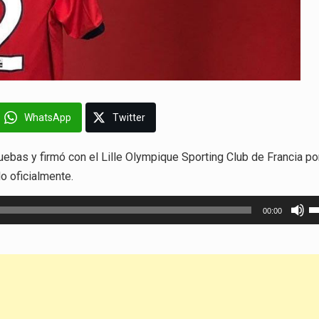
WhatsApp
Twitter
ebas y firmó con el Lille Olympique Sporting Club de Francia po
o oficialmente.
Ut
00:00
la
te
d
fl
ar
p