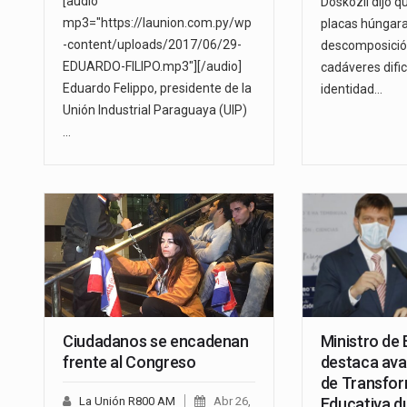
[audio
Doskozil dijo q
mp3="https://launion.com.py/wp
placas húngara
-content/uploads/2017/06/29-
descomposició
EDUARDO-FILIPO.mp3"][/audio]
cadáveres dific
Eduardo Felippo, presidente de la
identidad…
Unión Industrial Paraguaya (UIP)
…
Ciudadanos se encadenan
Ministro de
frente al Congreso
destaca ava
de Transfo
La Unión R800 AM
Abr 26,
Educativa d