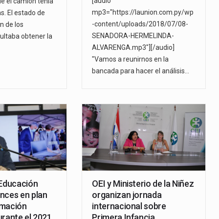
[audio
ue el camión tenía
mp3="https://launion.com.py/wp
s. El estado de
-content/uploads/2018/07/08-
n de los
SENADORA-HERMELINDA-
ultaba obtener la
ALVARENGA.mp3"][/audio]
"Vamos a reunirnos en la
bancada para hacer el análisis…
 Educación
OEI y Ministerio de la Niñez
nces en plan
organizan jornada
rmación
internacional sobre
urante el 2021
Primera Infancia