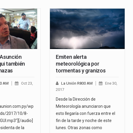
 Asunción
Emiten alerta
gui también
meteorológica por
nazas
tormentas y granizos
00 AM
Oct 23,
La Unión R800 AM
Ene 30,
2017
Desde la Dirección de
launion.com.py/wp
Meteorología anunciaron que
ads/2017/10/8-
esto llegaría con fuerza entre el
UI.mp3"][/audio]
fin de la tarde y noche de este
sidenta de la
lunes. Otras zonas como