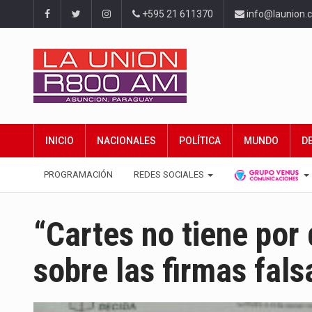
+595 21 611370
info@launion.
INICIO
NACIONALES
POLÍTICA
MUNDO
D
PROGRAMACIÓN
REDES SOCIALES
“Cartes no tiene por
sobre las firmas fals