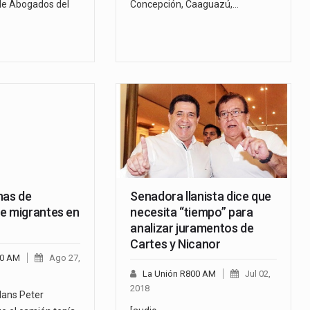
de Abogados del
Concepción, Caaguazú,…
nas de
Senadora llanista dice que
e migrantes en
necesita “tiempo” para
analizar juramentos de
Cartes y Nicanor
00 AM
Ago 27,
La Unión R800 AM
Jul 02,
2018
 Hans Peter