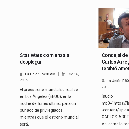
Star Wars comienza a
Concejal de
desplegar
Carlos Arre
recibió ame
La Unión R800 AM
Dic 16,
2015
La Unión R8
2017
El preestreno mundial se realizó
[audio
en Los Ángeles (EEUU), en la
mp3="https://
noche del lunes último, para un
-content/uplo
puñado de privilegiados,
CARLOS-ARREG
mientras que el estreno mundial
Así como la pre
será…