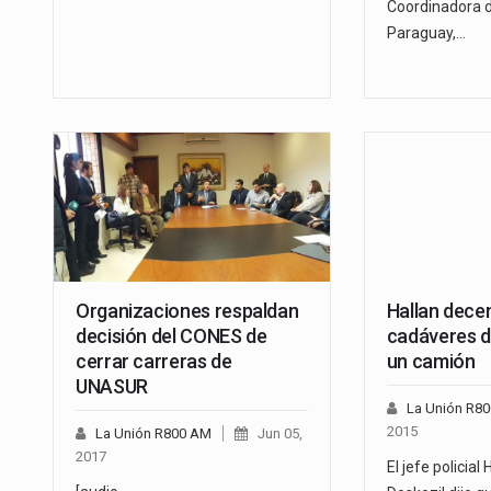
Coordinadora 
Paraguay,…
Organizaciones respaldan
Hallan dece
decisión del CONES de
cadáveres d
cerrar carreras de
un camión
UNASUR
La Unión R8
2015
La Unión R800 AM
Jun 05,
2017
El jefe policial