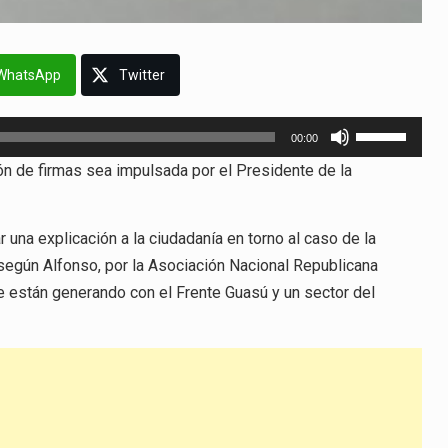
WhatsApp
Twitter
Utiliza
00:00
las
ión de firmas sea impulsada por el Presidente de la
teclas
de
flecha
 una explicación a la ciudadanía en torno al caso de la
arriba/abajo
, según Alfonso, por la Asociación Nacional Republicana
para
se están generando con el Frente Guasú y un sector del
aumentar
o
disminuir
el
volumen.