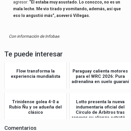
agresor:
“Él estaba muy asustado. Lo conozco, no es un
mala leche. Me vio tirado y vomitando, además, así que
eso lo angustió más”, aseveró Villegas.
Con información de Infobae.
Te puede interesar
Flow transforma la
Paraguay calienta motores
experiencia mundialista
para el WRC 2026: Pura
adrenalina en suelo guaraní
Trinidense golea 4-0 a
Lotto presenta la nueva
Rubio Ñu y se adueña del
indumentaria oficial del
clásico
Círculo de Árbitros tras
renovar su alianza estraté...
Comentarios