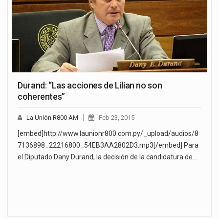
Durand: “Las acciones de Lilian no son
coherentes”
La Unión R800 AM
Feb 23, 2015
[embed]http://www.launionr800.com.py/_upload/audios/8
7136898_22216800_54EB3AA2802D3.mp3[/embed] Para
el Diputado Dany Durand, la decisión de la candidatura de…