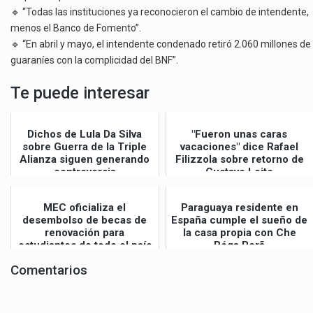
🔹 “Todas las instituciones ya reconocieron el cambio de intendente,
menos el Banco de Fomento”.
🔹 “En abril y mayo, el intendente condenado retiró 2.060 millones de
guaraníes con la complicidad del BNF”.
Te puede interesar
Dichos de Lula Da Silva
"Fueron unas caras
sobre Guerra de la Triple
vacaciones" dice Rafael
Alianza siguen generando
Filizzola sobre retorno de
controversia
Gustavo Leite
MEC oficializa el
Paraguaya residente en
desembolso de becas de
España cumple el sueño de
renovación para
la casa propia con Che
estudiantes de todo el país
Róga Porã
Comentarios