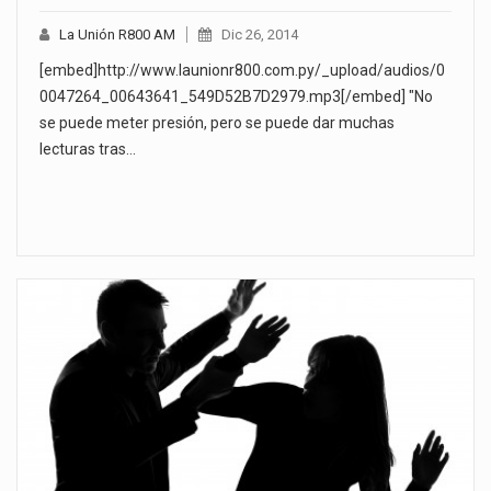
La Unión R800 AM
Dic 26, 2014
[embed]http://www.launionr800.com.py/_upload/audios/0
0047264_00643641_549D52B7D2979.mp3[/embed] "No
se puede meter presión, pero se puede dar muchas
lecturas tras…