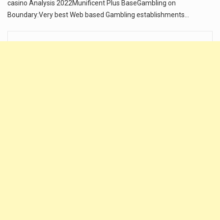
casino Analysis 2022Munificent Plus BaseGambling on
Boundary:Very best Web based Gambling establishments…