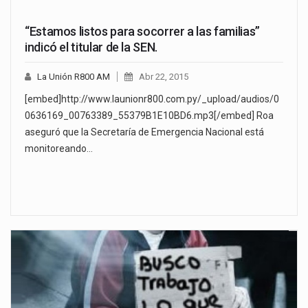
“Estamos listos para socorrer a las familias”
indicó el titular de la SEN.
La Unión R800 AM
Abr 22, 2015
[embed]http://www.launionr800.com.py/_upload/audios/0
0636169_00763389_55379B1E10BD6.mp3[/embed] Roa
aseguró que la Secretaría de Emergencia Nacional está
monitoreando…