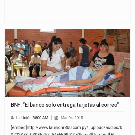
BNF: “El banco solo entrega tarjetas al correo”
La Unión R800 AM
Mar 04, 2015
[embed]http://www.launionr800.com.py/_upload/audios/0
0722378_03086757_54F6E99919F25.mp3[/embed] El