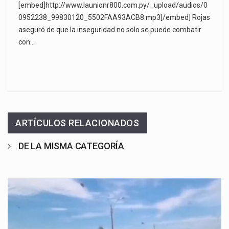
[embed]http://www.launionr800.com.py/_upload/audios/0
0952238_99830120_5502FAA93ACB8.mp3[/embed] Rojas
aseguró de que la inseguridad no solo se puede combatir
con…
ARTÍCULOS RELACIONADOS
DE LA MISMA CATEGORÍA