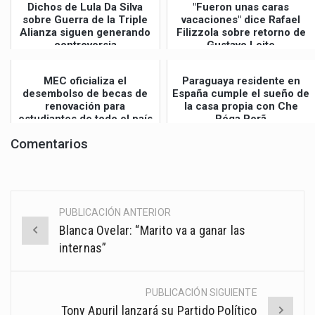
Dichos de Lula Da Silva
"Fueron unas caras
sobre Guerra de la Triple
vacaciones" dice Rafael
Alianza siguen generando
Filizzola sobre retorno de
controversia
Gustavo Leite
MEC oficializa el
Paraguaya residente en
desembolso de becas de
España cumple el sueño de
renovación para
la casa propia con Che
estudiantes de todo el país
Róga Porã
Comentarios
PUBLICACIÓN ANTERIOR
Post
Blanca Ovelar: “Marito va a ganar las
navigation
internas”
PUBLICACIÓN SIGUIENTE
Tony Apuril lanzará su Partido Político