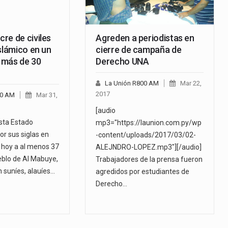
re de civiles
Agreden a periodistas en
slámico en un
cierre de campaña de
: más de 30
Derecho UNA
La Unión R800 AM
Mar 22,
2017
00 AM
Mar 31,
[audio
ista Estado
mp3="https://launion.com.py/wp
por sus siglas en
-content/uploads/2017/03/02-
ó hoy a al menos 37
ALEJNDRO-LOPEZ.mp3"][/audio]
ueblo de Al Mabuye,
Trabajadores de la prensa fueron
 suníes, alauíes…
agredidos por estudiantes de
Derecho…