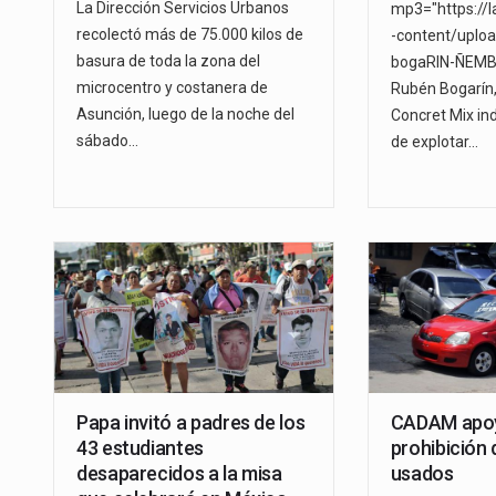
La Dirección Servicios Urbanos
mp3="https://
recolectó más de 75.000 kilos de
-content/uplo
basura de toda la zona del
bogaRIN-ÑEMBY
microcentro y costanera de
Rubén Bogarín,
Asunción, luego de la noche del
Concret Mix ind
sábado…
de explotar…
Papa invitó a padres de los
CADAM apoy
43 estudiantes
prohibición 
desaparecidos a la misa
usados