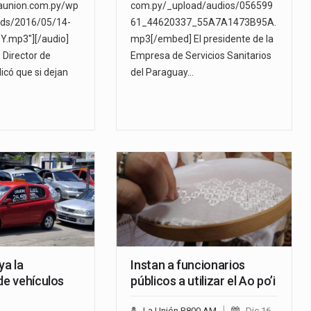
launion.com.py/wp
com.py/_upload/audios/056599
ads/2016/05/14-
61_44620337_55A7A1473B95A.
.mp3"][/audio]
mp3[/embed] El presidente de la
 Director de
Empresa de Servicios Sanitarios
icó que si dejan
del Paraguay…
a la
Instan a funcionarios
de vehículos
públicos a utilizar el Ao po’i
La Unión R800 AM
Dic 16,