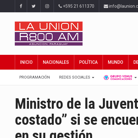
+595 21 611370
info@launion.
INICIO
NACIONALES
POLÍTICA
MUNDO
D
PROGRAMACIÓN
REDES SOCIALES
Ministro de la Juven
costado” si se encue
en su gestión