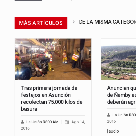
DE LA MISMA CATEGO
MÁS ARTÍCULOS
Tras primera jornada de
Anuncian que
festejos en Asunción
de Ñemby es
recolectan 75.000 kilos de
deberán agr
basura
La Unión R8
2016
La Unión R800 AM
Ago 14,
2016
[audio