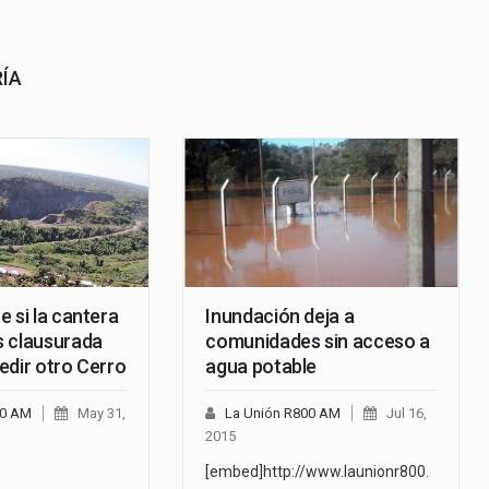
RÍA
 si la cantera
Inundación deja a
 clausurada
comunidades sin acceso a
edir otro Cerro
agua potable
00 AM
May 31,
La Unión R800 AM
Jul 16,
2015
[embed]http://www.launionr800.