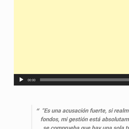
Reproductor
00:00
de
audio
“Es una acusación fuerte, si real
fondos, mi gestión está absolutame
se comprueba que hay una sola tr