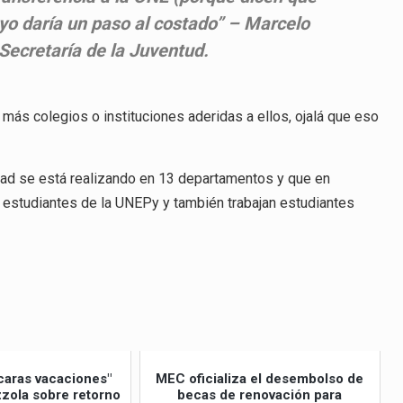
aumentar
yo daría un paso al costado” – Marcelo
o
 Secretaría de la Juventud.
disminuir
el
volumen.
más colegios o instituciones aderidas a ellos, ojalá que eso
rtad se está realizando en 13 departamentos y que en
s estudiantes de la UNEPy y también trabajan estudiantes
caras vacaciones"
MEC oficializa el desembolso de
izzola sobre retorno
becas de renovación para