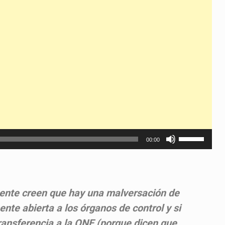
Utiliza
00:00
las
teclas
de
flecha
mente creen que hay una malversación de
arriba/abajo
nte abierta a los órganos de control y si
para
ansferencia a la ONE (porque dicen que