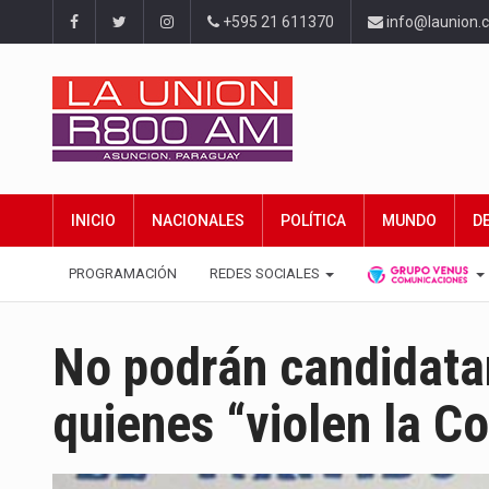
+595 21 611370
info@launion.
INICIO
NACIONALES
POLÍTICA
MUNDO
D
PROGRAMACIÓN
REDES SOCIALES
No podrán candidata
quienes “violen la Co