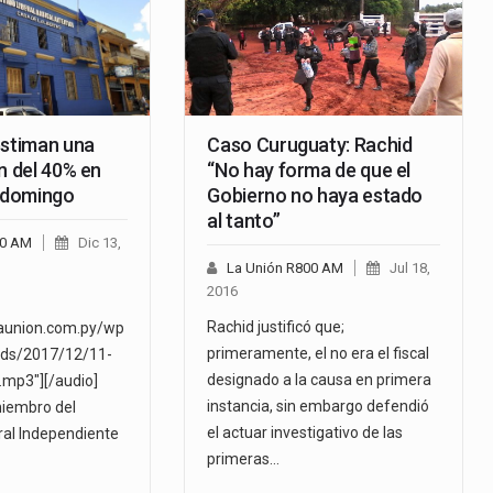
estiman una
Caso Curuguaty: Rachid
n del 40% en
“No hay forma de que el
l domingo
Gobierno no haya estado
al tanto”
00 AM
Dic 13,
La Unión R800 AM
Jul 18,
2016
Rachid justificó que;
launion.com.py/wp
primeramente, el no era el fiscal
ads/2017/12/11-
designado a la causa en primera
mp3"][/audio]
instancia, sin embargo defendió
miembro del
el actuar investigativo de las
ral Independiente
primeras…