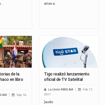
s…
atrae a…
orias de la
Tigo realizó lanzamiento
haco en libro
oficial de TV Satelital
La Unión R800 AM
Feb 17,
2017
00 AM
Sep 16,
[audio