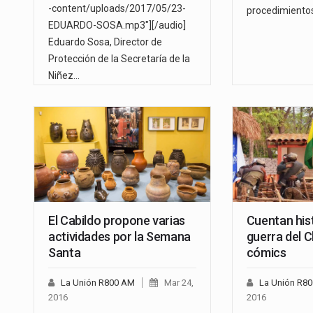
-content/uploads/2017/05/23-
procedimiento
EDUARDO-SOSA.mp3"][/audio]
Eduardo Sosa, Director de
Protección de la Secretaría de la
Niñez…
El Cabildo propone varias
Cuentan hist
actividades por la Semana
guerra del C
Santa
cómics
La Unión R800 AM
Mar 24,
La Unión R8
2016
2016