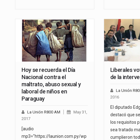
Hoy se recuerda el Día
Liberales vo
Nacional contra el
de la interv
maltrato, abuso sexual y
laboral de niños en
La Unión R8
2016
Paraguay
El diputado Ed
La Unión R800 AM
May 31,
destacó que se
2017
los requisitos 
[audio
sea tratado m
mp3="https://launion.com.py/wp
cumplieron tod