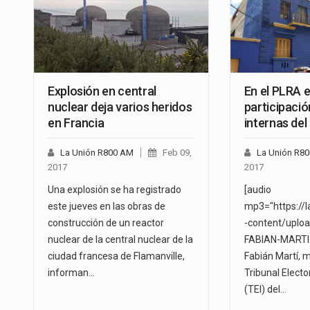
Explosión en central
En el PLRA 
nuclear deja varios heridos
participació
en Francia
internas de
La Unión R800 AM
Feb 09,
La Unión R8
2017
2017
Una explosión se ha registrado
[audio
este jueves en las obras de
mp3="https://
construcción de un reactor
-content/uplo
nuclear de la central nuclear de la
FABIAN-MARTI.
ciudad francesa de Flamanville,
Fabián Martí, 
informan…
Tribunal Electo
(TEI) del…