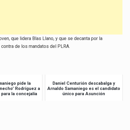
disminuir
el
volumen.
en, que lidera Blas Llano, y que se decanta por la
n contra de los mandatos del PLRA.
maniego pide la
Daniel Centurión descabalga y
necho" Rodríguez a
Arnaldo Samaniego es el candidato
 para la concejalía
único para Asunción