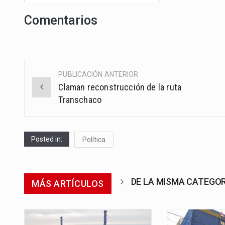
Comentarios
PUBLICACIÓN ANTERIOR
Post
Claman reconstrucción de la ruta
navigation
Transchaco
Posted in:
Política
DE LA MISMA CATEGO
MÁS ARTÍCULOS