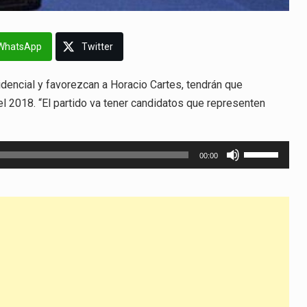
WhatsApp
Twitter
idencial y favorezcan a Horacio Cartes, tendrán que
 el 2018. “El partido va tener candidatos que representen
Utiliza
00:00
las
teclas
de
flecha
arriba/abajo
para
aumentar
o