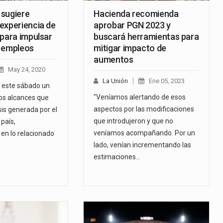
sugiere
Hacienda recomienda
experiencia de
aprobar PGN 2023 y
 para impulsar
buscará herramientas para
 empleos
mitigar impacto de
aumentos
May 24, 2020
La Unión
Ene 05, 2023
ó este sábado un
"Veníamos alertando de esos
los alcances que
aspectos por las modificaciones
isis generada por el
que introdujeron y que no
país,
veníamos acompañando. Por un
en lo relacionado
lado, venían incrementando las
estimaciones…