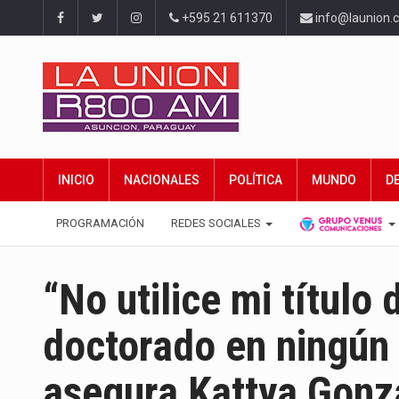
+595 21 611370
info@launion.
INICIO
NACIONALES
POLÍTICA
MUNDO
D
PROGRAMACIÓN
REDES SOCIALES
“No utilice mi título
doctorado en ningún 
asegura Kattya Gonz