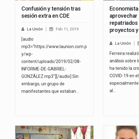
Confusión y tensión tras
Economista 
sesión extra en CDE
aprovechar 
repatriados
La Unión
Feb 11, 2019
proyectos y
[audio
La Unión
mp3="https://www.launion.com.p
Ferreira realiz
y/wp-
análisis sobre 
content/uploads/2019/02/08-
ha tenido la cr
INFORME-DE-GABRIEL-
COVID-19 en el 
GONZÁLEZ.mp3"][/audio] Sin
especialmente 
embargo, un grupo de
al…
manifestantes que estaban…