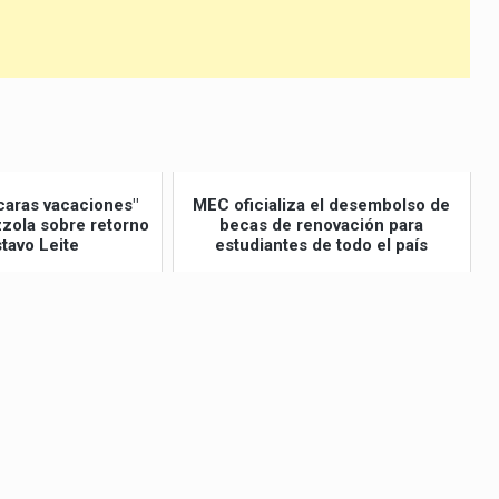
volumen.
caras vacaciones"
MEC oficializa el desembolso de
izzola sobre retorno
becas de renovación para
tavo Leite
estudiantes de todo el país