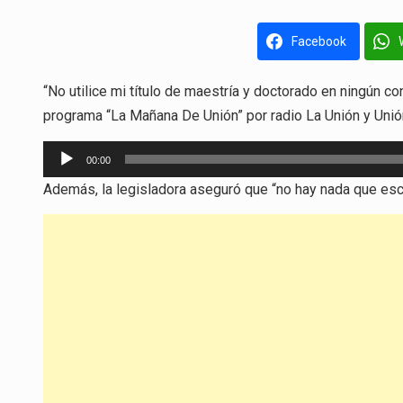
Facebook
“No utilice mi título de maestría y doctorado en ningún co
programa “La Mañana De Unión” por radio La Unión y Unió
Reproductor
00:00
de
Además, la legisladora aseguró que “no hay nada que es
audio