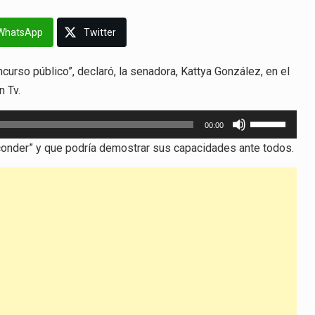
WhatsApp
Twitter
ncurso público”, declaró, la senadora, Kattya González, en el
n Tv.
Utiliza
00:00
las
conder” y que podría demostrar sus capacidades ante todos.
teclas
de
flecha
arriba/abajo
para
aumentar
o
disminuir
el