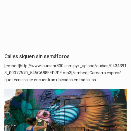
Calles siguen sin semáforos
[embed]http://www.launionr800.com.py/_upload/audios/0434391
3_00077670_545CA88EED7DE.mp3[/embed] Gamarra expresó
que técnicos se encuentran ubicados en todos los…