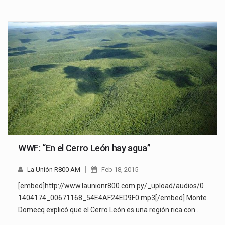
WWF: “En el Cerro León hay agua”
La Unión R800 AM
Feb 18, 2015
[embed]http://www.launionr800.com.py/_upload/audios/0
1404174_00671168_54E4AF24ED9F0.mp3[/embed] Monte
Domecq explicó que el Cerro León es una región rica con…