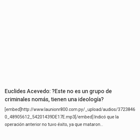
Euclides Acevedo: ?Este no es un grupo de
criminales nomás, tienen una ideología?
[embed]http://www.launionr800.com.py/_upload/audios/3723846
0_48905612_54201439DE17E.mp3[/embed] Indicó que la
operación anterior no tuvo éxito, ya que mataron…