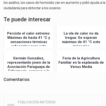
los asaltos, los casos de homicidio van en aumento y pidió ayuda a la
ciudadanía para detectar a los sicarios.
Te puede interesar
Persiste el calor extremo:
La ola de calor no da
Máximas de hasta 41 °C y
tregua: Se esperan
sensaciones térmicas
máximas de 41 °C este
sofocantes para este
miércoles
jueves
Germán González,
Feria de la Agricultura
representante joven de la
Familiar en la explanada de
Asociación Paraguaya de
Venus Media
Enfermería, convoca a la
Gran Mar...
Comentarios
PUBLICACIÓN ANTERIOR
Post