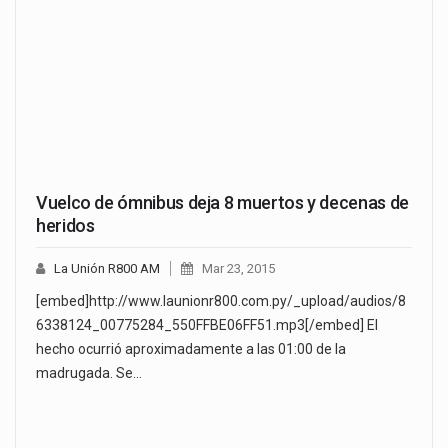
Vuelco de ómnibus deja 8 muertos y decenas de
heridos
La Unión R800 AM
Mar 23, 2015
[embed]http://www.launionr800.com.py/_upload/audios/8
6338124_00775284_550FFBE06FF51.mp3[/embed] El
hecho ocurrió aproximadamente a las 01:00 de la
madrugada. Se…