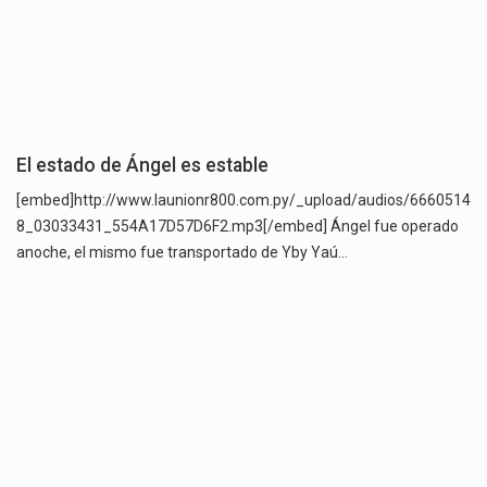
El estado de Ángel es estable
[embed]http://www.launionr800.com.py/_upload/audios/6660514
8_03033431_554A17D57D6F2.mp3[/embed] Ángel fue operado
anoche, el mismo fue transportado de Yby Yaú…