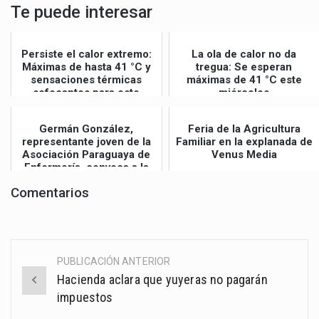
Te puede interesar
Persiste el calor extremo:
La ola de calor no da
Máximas de hasta 41 °C y
tregua: Se esperan
sensaciones térmicas
máximas de 41 °C este
sofocantes para este
miércoles
jueves
Germán González,
Feria de la Agricultura
representante joven de la
Familiar en la explanada de
Asociación Paraguaya de
Venus Media
Enfermería, convoca a la
Gran Mar...
Comentarios
PUBLICACIÓN ANTERIOR
Post
Hacienda aclara que yuyeras no pagarán
navigation
impuestos