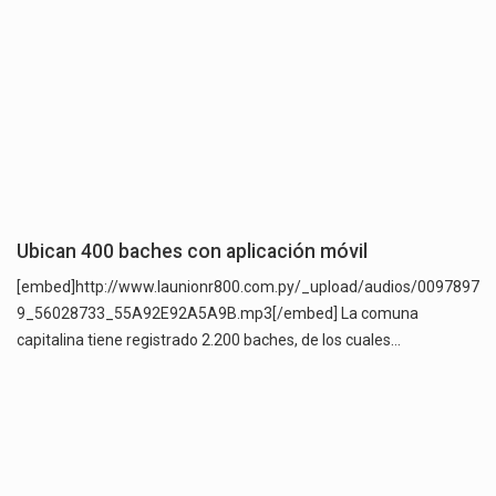
Ubican 400 baches con aplicación móvil
[embed]http://www.launionr800.com.py/_upload/audios/0097897
9_56028733_55A92E92A5A9B.mp3[/embed] La comuna
capitalina tiene registrado 2.200 baches, de los cuales…