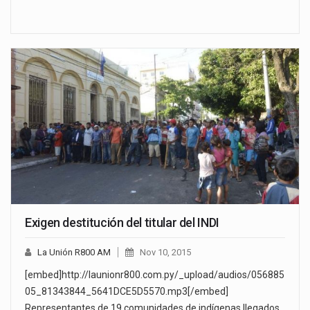
Exigen destitución del titular del INDI
La Unión R800 AM
Nov 10, 2015
[embed]http://launionr800.com.py/_upload/audios/056885
05_81343844_5641DCE5D5570.mp3[/embed]
Representantes de 19 comunidades de indígenas llegados