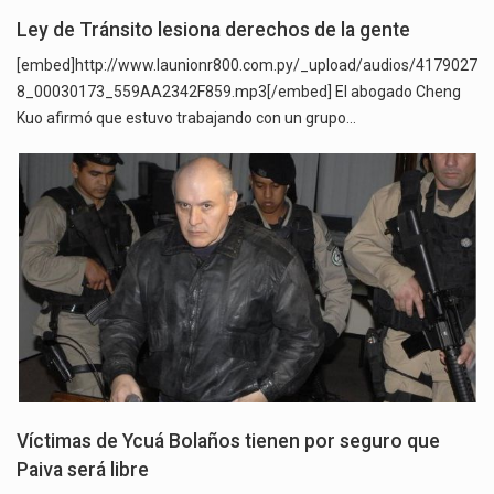
Ley de Tránsito lesiona derechos de la gente
[embed]http://www.launionr800.com.py/_upload/audios/4179027
8_00030173_559AA2342F859.mp3[/embed] El abogado Cheng
Kuo afirmó que estuvo trabajando con un grupo…
Víctimas de Ycuá Bolaños tienen por seguro que
Paiva será libre