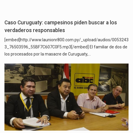
Caso Curuguaty: campesinos piden buscar a los
verdaderos responsables
[embed]http://www.launionr800.com.py/_upload/audios/0053243
3_76503596_55BF7C607C0F5.mp3[/embed] El familiar de dos de
los procesados por la masacre de Curuguaty,…