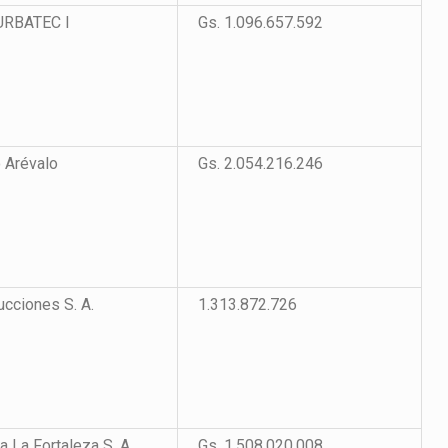
URBATEC I
Gs. 1.096.657.592
o Arévalo
Gs. 2.054.216.246
cciones S. A.
1.313.872.726
a La Fortaleza S. A.
Gs. 1.508.020.008