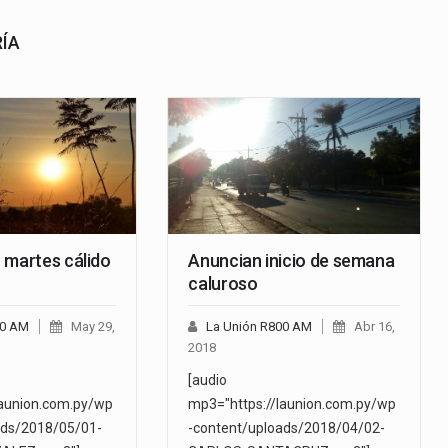
RÍA
 martes cálido
Anuncian inicio de semana
caluroso
00 AM
May 29,
La Unión R800 AM
Abr 16,
2018
[audio
launion.com.py/wp
mp3="https://launion.com.py/wp
ads/2018/05/01-
-content/uploads/2018/04/02-