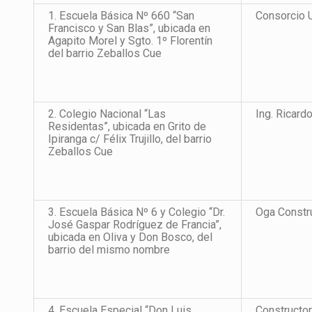
1. Escuela Básica Nº 660 “San
Consorcio 
Francisco y San Blas”, ubicada en
Agapito Morel y Sgto. 1º Florentín
del barrio Zeballos Cue
2. Colegio Nacional “Las
Ing. Ricard
Residentas”, ubicada en Grito de
Ipiranga c/ Félix Trujillo, del barrio
Zeballos Cue
3. Escuela Básica Nº 6 y Colegio “Dr.
Oga Constru
José Gaspar Rodríguez de Francia”,
ubicada en Oliva y Don Bosco, del
barrio del mismo nombre
4. Escuela Especial “Don Luis
Constructor