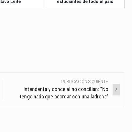
tavo Leite
estudiantes de todo el país
aumentar
o
disminuir
el
volumen.
PUBLICACIÓN SIGUIENTE
Intendenta y concejal no concilian: “No
tengo nada que acordar con una ladrona”