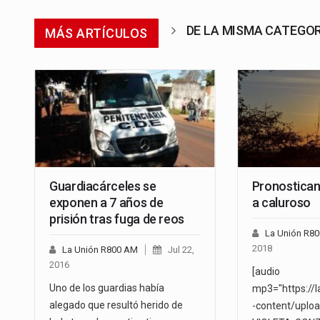
DE LA MISMA CATEGO
MÁS ARTÍCULOS
Guardiacárceles se
Pronostican
exponen a 7 años de
a caluroso
prisión tras fuga de reos
La Unión R8
2018
La Unión R800 AM
Jul 22,
2016
[audio
Uno de los guardias había
mp3="https://
alegado que resultó herido de
-content/uplo