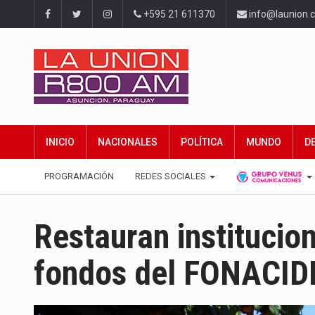
+595 21 611370
info@launion.
INICIO
NACIONALES
POLÍTICA
MUNDO
D
PROGRAMACIÓN
REDES SOCIALES
Restauran institucio
fondos del FONACID