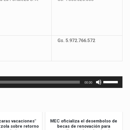
Gs. 5.972.766.572
Utiliza
00:00
las
teclas
de
flecha
arriba/abajo
caras vacaciones"
MEC oficializa el desembolso de
para
izzola sobre retorno
becas de renovación para