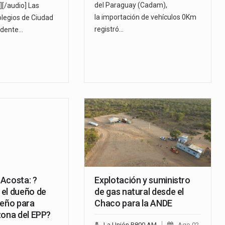
del Paraguay (Cadam),
[/audio] Las
la importación de vehículos 0Km
olegios de Ciudad
registró…
sidente…
o Acosta: ?
Explotación y suministro
el dueño de
de gas natural desde el
reño para
Chaco para la ANDE
zona del EPP?
La Unión R800 AM
Ago 02,