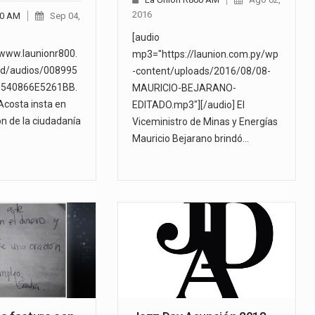
2016
00 AM
Sep 04,
[audio
/www.launionr800.
mp3="https://launion.com.py/wp
d/audios/008995
-content/uploads/2016/08/08-
540866E5261BB.
MAURICIO-BEJARANO-
costa insta en
EDITADO.mp3"][/audio] El
ón de la ciudadanía
Viceministro de Minas y Energías
Mauricio Bejarano brindó…