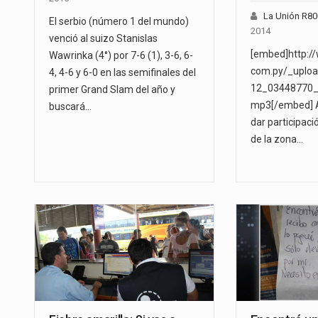
La Unión R8
El serbio (número 1 del mundo)
2014
venció al suizo Stanislas
[embed]http:/
Wawrinka (4°) por 7-6 (1), 3-6, 6-
com.py/_uploa
4, 4-6 y 6-0 en las semifinales del
12_03448770_
primer Grand Slam del año y
mp3[/embed] A
buscará…
dar participaci
de la zona…