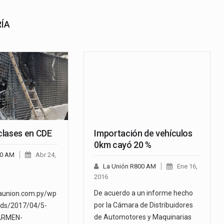
RÍA
lases en CDE
Importación de vehículos
0km cayó 20 %
00 AM
Abr 24,
La Unión R800 AM
Ene 16,
2016
De acuerdo a un informe hecho
launion.com.py/wp
por la Cámara de Distribuidores
ads/2017/04/5-
de Automotores y Maquinarias
ARMEN-