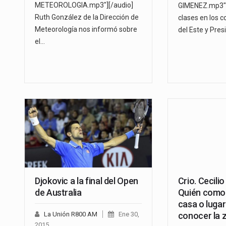
METEOROLOGIA.mp3"][/audio]
GIMENEZ.mp3"]
Ruth González de la Dirección de
clases en los c
Meteorología nos informó sobre
del Este y Pre
el…
Djokovic a la final del Open
Crio. Cecili
de Australia
Quién como 
casa o luga
La Unión R800 AM
Ene 30,
conocer la 
2015