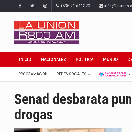
+595 21 611370
info@launion.
INICIO
NACIONALES
POLÍTICA
MUNDO
D
PROGRAMACIÓN
REDES SOCIALES
Senad desbarata pun
drogas