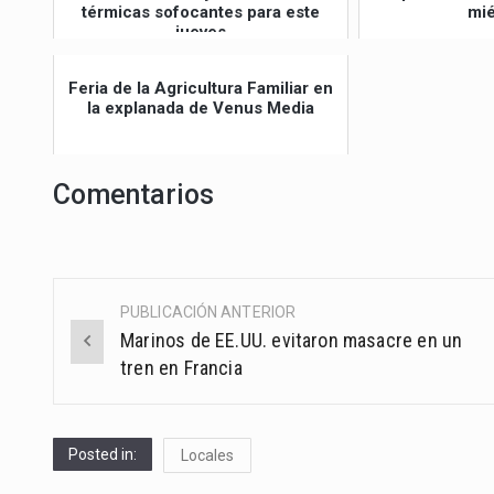
térmicas sofocantes para este
mié
jueves
Feria de la Agricultura Familiar en
la explanada de Venus Media
Comentarios
PUBLICACIÓN ANTERIOR
Post
Marinos de EE.UU. evitaron masacre en un
navigation
tren en Francia
Posted in:
Locales