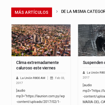
DE LA MISMA CATEGO
MÁS ARTÍCULOS
Clima extremadamente
Suspenden c
caluroso este viernes
La Unión R8
2017
La Unión R800 AM
Feb 03,
2017
[audio
[audio
mp3="https://
mp3="https://launion.com.py/wp
-content/uplo
-content/uploads/2017/02/1-
MARIA-DEL-C