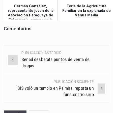
Germán González,
Feria de la Agricultura
representante joven de la
Familiar en la explanada de
Asociación Paraguaya de
Venus Media
Enfermería, convoca a la
Gran Mar...
Comentarios
PUBLICACIÓN ANTERIOR
Post
Senad desbarata puntos de venta de
navigation
drogas
PUBLICACIÓN SIGUIENTE
ISIS voló un templo en Palmira, reporta un
funcionario sirio