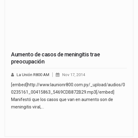
Aumento de casos de meningitis trae
preocupación
La Unión R800 AM
Nov 17, 2014
[embed]http://www.launionr800.com.py/_upload/audios/0
0235161_00415863_5469CDB872B29.mp3[/embed]
Manifestó que los casos que van en aumento son de
meningitis viral,…