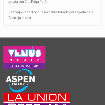
propia con Che Róga Porã
Santiago Peña dice que no habrá feriado por llegada de la
Albirroja al país