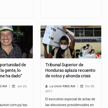
oportunidad de
Tribunal Superior de
la gente, lo
Honduras aplaza recuento
me ha dado”
de votos y ahonda crisis
00 AM
Jun 20,
La Unión R800 AM
Dic 03,
2017
El escrutinio especial de actas de
launion.com.py/wp
las elecciones presidenciales en