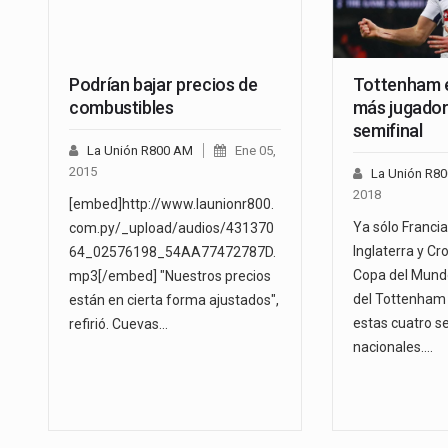
Podrían bajar precios de
Tottenham e
combustibles
más jugador
semifinal
La Unión R800 AM
Ene 05,
2015
La Unión R8
2018
[embed]http://www.launionr800.
Ya sólo Francia
com.py/_upload/audios/431370
Inglaterra y Cr
64_02576198_54AA77472787D.
Copa del Mundo
mp3[/embed] "Nuestros precios
del Tottenham 
están en cierta forma ajustados",
estas cuatro s
refirió. Cuevas…
nacionales.…