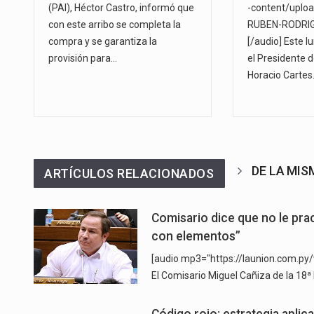
(PAI), Héctor Castro, informó que
-content/uplo
con este arribo se completa la
RUBEN-RODRIG
compra y se garantiza la
[/audio] Este l
provisión para…
el Presidente d
Horacio Cartes
DE LA MI
ARTÍCULOS RELACIONADOS
Comisario dice que no le pra
con elementos”
[audio mp3="https://launion.com.p
El Comisario Miguel Cañiza de la 18ª