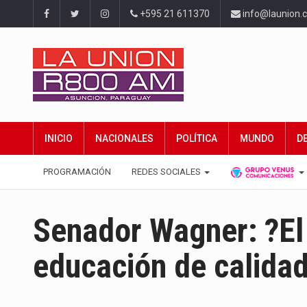
+595 21 611370
info@launion.
INICIO
NACIONALES
POLÍTICA
MUNDO
D
PROGRAMACIÓN
REDES SOCIALES
Senador Wagner: ?El 
educación de calida