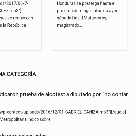
ads/2017/06/7-
Honduras se posterga hasta el
UEZ.mp3"]
próximo domingo, informó ayer
unes se reunió con
sábado David Matamoros,
e la República
magistrado…
…
SMA CATEGORÍA
cticaron prueba de alcotest a diputado por “no contar
y/wp-content/uploads/2016/12/01-GABRIEL-CAÑIZA.mp3"][/audio]
 Metropolitana indicó sobre…