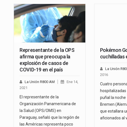
Representante de la OPS
Pokémon Go
afirma que preocupa la
cuchilladas
explosión de casos de
COVID-19 en el país
La Unión R8
2016
La Unión R800 AM
Ene 14,
Cuatro person
2021
hospitalizadas
El representante de la
puñal la noche
Organización Panamericana de
Bremen (Alema
la Salud (OPS/OMS) en
que estallara u
Paraguay, señaló que la región de
aficionados al
las Américas representa poco