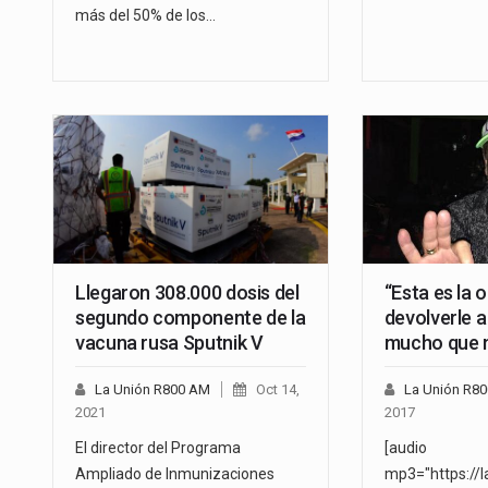
más del 50% de los…
Llegaron 308.000 dosis del
“Esta es la 
segundo componente de la
devolverle a 
vacuna rusa Sputnik V
mucho que 
La Unión R800 AM
Oct 14,
La Unión R8
2021
2017
El director del Programa
[audio
Ampliado de Inmunizaciones
mp3="https://