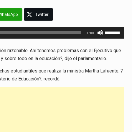
WhatsApp
Twitter
Utiliza
00:00
las
teclas
ión razonable. Ahí tenemos problemas con el Ejecutivo que
de
 sobre todo en la educación?, dijo el parlamentario.
flecha
arriba/abajo
uchas estudiantiles que realiza la ministra Martha Lafuente. ?
para
terio de Educación?, recordó.
aumentar
o
disminuir
el
volumen.