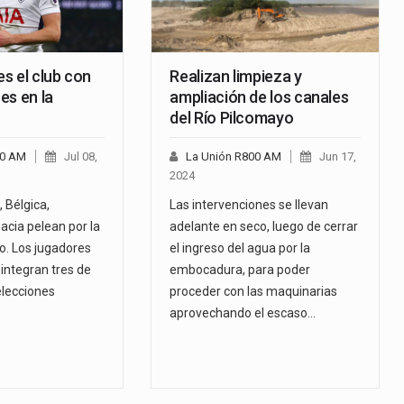
s el club con
Realizan limpieza y
es en la
ampliación de los canales
del Río Pilcomayo
00 AM
Jul 08,
La Unión R800 AM
Jun 17,
2024
, Bélgica,
Las intervenciones se llevan
oacia pelean por la
adelante en seco, luego de cerrar
. Los jugadores
el ingreso del agua por la
integran tres de
embocadura, para poder
elecciones
proceder con las maquinarias
aprovechando el escaso…