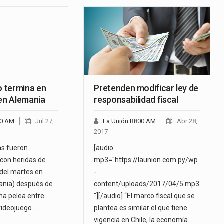
 termina en
Pretenden modificar ley de
 en Alemania
responsabilidad fiscal
00 AM
Jul 27,
La Unión R800 AM
Abr 28,
2017
as fueron
[audio
 con heridas de
mp3="https://launion.com.py/wp
 del martes en
-
nia) después de
content/uploads/2017/04/5.mp3
na pelea entre
"][/audio] “El marco fiscal que se
 videojuego…
plantea es similar el que tiene
vigencia en Chile, la economía…