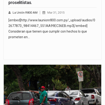
proselitístas.
La Unión R800 AM
Mar 31, 2015
[embed]http://www.launionr800.com.py/_upload/audios/0
2677873_98414467_551AA99EC36EB.mp3[/embed]
Consideran que tienen que cumplir con hechos lo que
prometen en…