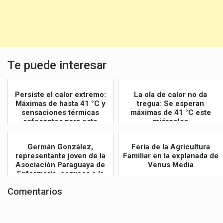
Te puede interesar
Persiste el calor extremo:
La ola de calor no da
Máximas de hasta 41 °C y
tregua: Se esperan
sensaciones térmicas
máximas de 41 °C este
sofocantes para este
miércoles
jueves
Germán González,
Feria de la Agricultura
representante joven de la
Familiar en la explanada de
Asociación Paraguaya de
Venus Media
Enfermería, convoca a la
Gran Mar...
Comentarios