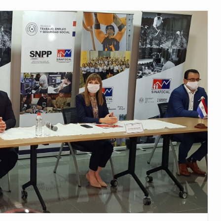
 años que reside en…
 encontraba en el aeropuerto…
de extrema tensión durante la madrugada…
al recorrido que realizó este jueves…
 el Ministerio de…
e caracteriza por un ambiente…
dejó el Senado y,…