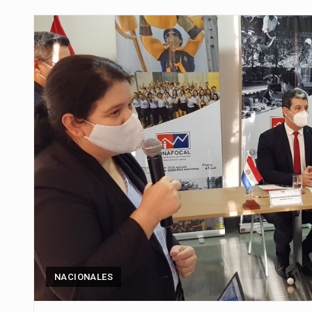
Para Tania, una paraguaya de 33
El presidente de la República se
Una familia atravesó momentos 
Fretes se refirió concretamente 
“La situación no está tan mala en
El amanecer de este miércoles s
Hace casi dos meses que Rivas 
NACIONALES