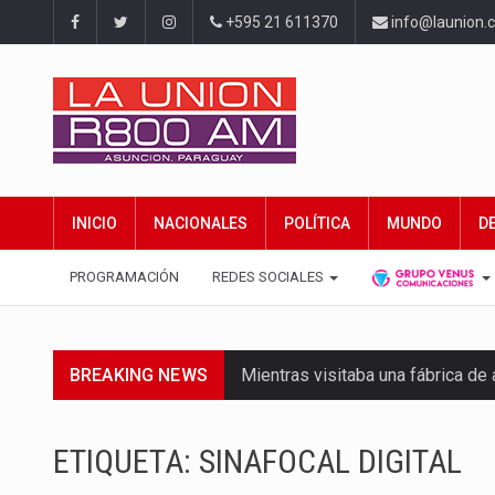
+595 21 611370
info@launion.
INICIO
NACIONALES
POLÍTICA
MUNDO
D
PROGRAMACIÓN
REDES SOCIALES
BREAKING NEWS
Mientras visitaba una fábrica d
Rafael Filizzola, senador del Pa
ETIQUETA:
SINAFOCAL DIGITAL
El Ministerio de Educación y Cie