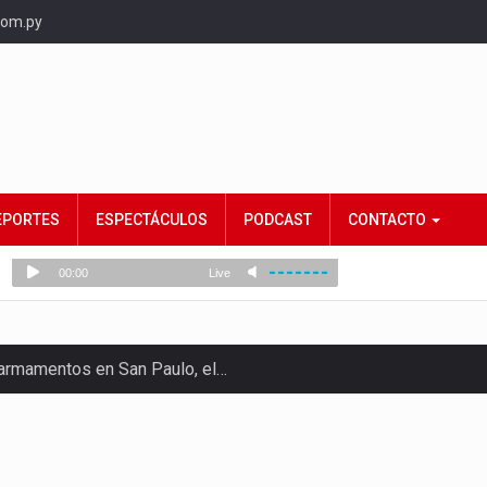
com.py
EPORTES
ESPECTÁCULOS
PODCAST
CONTACTO
e armamentos en San Paulo, el…
rtido Democrático Progresista, calificó como "unas…
ncias (MEC) ha confirmado la…