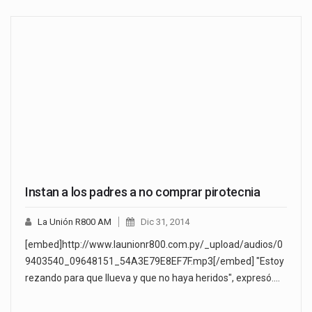
Instan a los padres a no comprar pirotecnia
La Unión R800 AM
Dic 31, 2014
[embed]http://www.launionr800.com.py/_upload/audios/0
9403540_09648151_54A3E79E8EF7F.mp3[/embed] "Estoy
rezando para que llueva y que no haya heridos", expresó.…