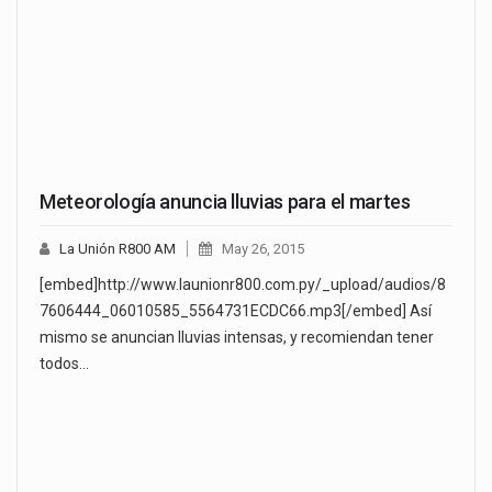
Meteorología anuncia lluvias para el martes
La Unión R800 AM
May 26, 2015
[embed]http://www.launionr800.com.py/_upload/audios/8
7606444_06010585_5564731ECDC66.mp3[/embed] Así
mismo se anuncian lluvias intensas, y recomiendan tener
todos…