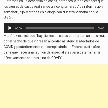
“Estamos en un descenso de casos, entonces la idea es hacer que
los cierres de casos realizando un ‘conglomerado’ de información
semanal”, dijo Martínez en diálogo con Nuestra Mañana por La
Unión.
Reproductor
00:00
00:00
de
Martínez explicó que “hay cierres de casos que tardan un poco más
audio
por el hecho de que ingresan al centro asistencial afectados de
COVID y posteriormente van complicándose. Entonces, sí o sí se
tiene que hacer una reunión de especialistas para determinar si
efectivamente se trata o no de COVID”.