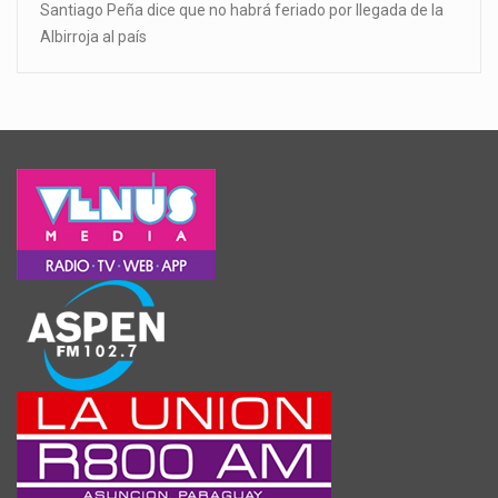
Santiago Peña dice que no habrá feriado por llegada de la
Albirroja al país