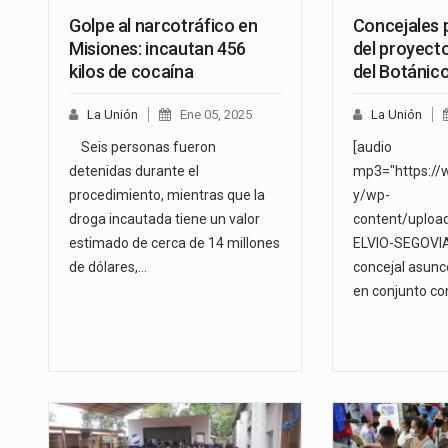
Golpe al narcotráfico en
Concejales 
Misiones: incautan 456
del proyect
kilos de cocaína
del Botánic
La Unión
Ene 05, 2025
La Unión
Seis personas fueron
[audio
detenidas durante el
mp3="https://
procedimiento, mientras que la
y/wp-
droga incautada tiene un valor
content/uploa
estimado de cerca de 14 millones
ELVIO-SEGOVIA.
de dólares,…
concejal asunc
en conjunto c