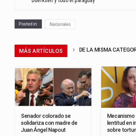
Duerksen y todo el paraguay
Posted in:
Nacionales
DE LA MISMA CATEGO
MÁS ARTÍCULOS
Senador colorado se
Mecanismo 
solidariza con madre de
lentitud en 
Juan Ángel Napout
sobre tortu