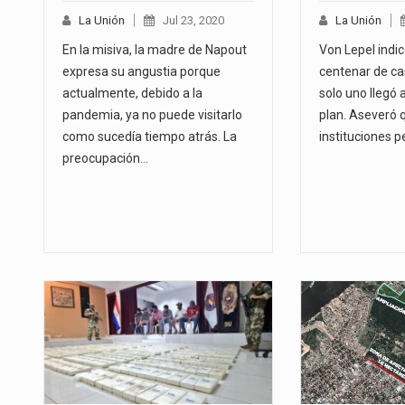
La Unión
Jul 23, 2020
La Unión
En la misiva, la madre de Napout
Von Lepel indic
expresa su angustia porque
centenar de ca
actualmente, debido a la
solo uno llegó a
pandemia, ya no puede visitarlo
plan. Aseveró 
como sucedía tiempo atrás. La
instituciones p
preocupación…