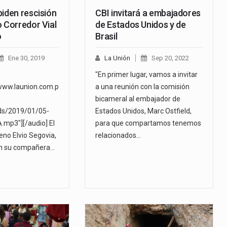
piden rescisión
CBI invitará a embajadores
o Corredor Vial
de Estados Unidos y de
o
Brasil
Ene 30, 2019
La Unión
Sep 20, 2022
"En primer lugar, vamos a invitar
www.launion.com.p
a una reunión con la comisión
bicameral al embajador de
ds/2019/01/05-
Estados Unidos, Marc Ostfield,
mp3"][/audio] El
para que compartamos tenemos
eno Elvio Segovia,
relacionados…
on su compañera…