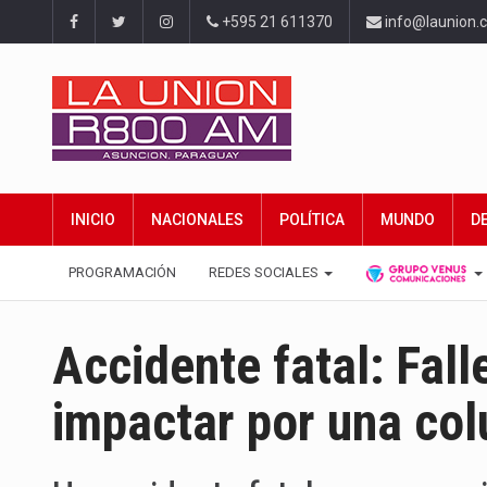
+595 21 611370
info@launion.
INICIO
NACIONALES
POLÍTICA
MUNDO
D
PROGRAMACIÓN
REDES SOCIALES
Accidente fatal: Fall
impactar por una co