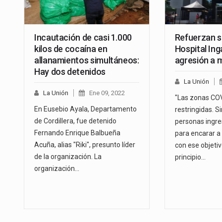
Incautación de casi 1.000
Refuerzan s
kilos de cocaína en
Hospital Ing
allanamientos simultáneos:
agresión a 
Hay dos detenidos
La Unión
La Unión
Ene 09, 2022
"Las zonas CO
En Eusebio Ayala, Departamento
restringidas. S
de Cordillera, fue detenido
personas ingr
Fernando Enrique Balbueña
para encarar a 
Acuña, alias "Riki", presunto líder
con ese objeti
de la organización. La
principio…
organización…