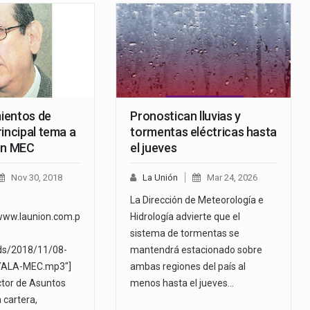
la-información-para-pueblos-
indígenas.mp3"][/audio]…
ientos de
Pronostican lluvias y
incipal tema a
tormentas eléctricas hasta
en MEC
el jueves
Nov 30, 2018
La Unión
Mar 24, 2026
La Dirección de Meteorología e
www.launion.com.p
Hidrología advierte que el
sistema de tormentas se
ds/2018/11/08-
mantendrá estacionado sobre
ALA-MEC.mp3"]
ambas regiones del país al
ector de Asuntos
menos hasta el jueves…
 cartera,