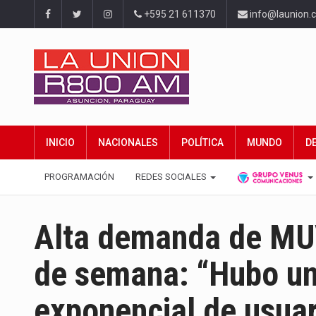
+595 21 611370
info@launion.
INICIO
NACIONALES
POLÍTICA
MUNDO
D
PROGRAMACIÓN
REDES SOCIALES
Alta demanda de MUV 
de semana: “Hubo un
exponencial de usuar