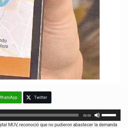
WhatsApp
Twitter
Utiliza
00:00
las
igital MUV, reconoció que no pudieron abastecer la demanda
teclas