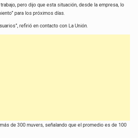
trabajo, pero dijo que esta situación, desde la empresa, lo
de
iento” para los próximos días.
flecha
arriba/abajo
arios”, refirió en contacto con La Unión.
para
aumentar
o
disminuir
el
volumen.
 a más de 300 muvers, señalando que el promedio es de 100