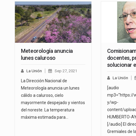
Meteorología anuncia
Comisionam
lunes caluroso
docentes, pr
solucionar 
La Unión
Sep 27, 2021
La Unión
La Dirección Nacional de
[audio
Meteorología anuncia un lunes
mp3="https://
cálido a caluroso, cielo
y/wp-
mayormente despejado y vientos
content/uploa
del noreste. La temperatura
HUMBERTO-AY
máxima estimada para…
[/audio] El dir
Gremiales de la