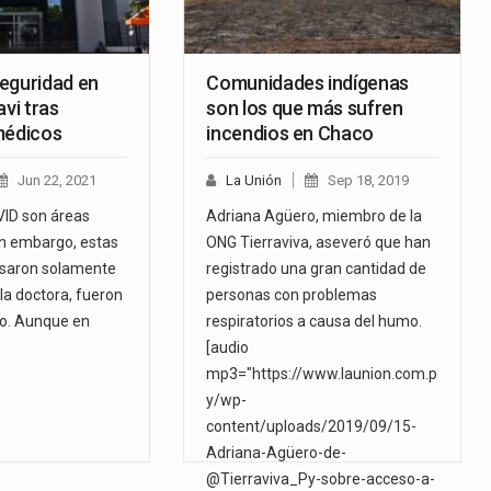
eguridad en
Comunidades indígenas
avi tras
son los que más sufren
médicos
incendios en Chaco
Jun 22, 2021
La Unión
Sep 18, 2019
VID son áreas
Adriana Agüero, miembro de la
in embargo, estas
ONG Tierraviva, aseveró que han
esaron solamente
registrado una gran cantidad de
la doctora, fueron
personas con problemas
vo. Aunque en
respiratorios a causa del humo.
[audio
mp3="https://www.launion.com.p
y/wp-
content/uploads/2019/09/15-
Adriana-Agüero-de-
@Tierraviva_Py-sobre-acceso-a-