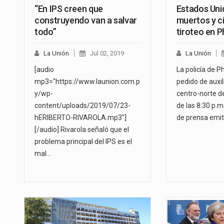
“En IPS creen que
Estados Uni
construyendo van a salvar
muertos y c
todo”
tiroteo en 
La Unión
Jul 02, 2019
La Unión
[audio
La policía de P
mp3="https://www.launion.com.p
pedido de auxil
y/wp-
centro-norte de
content/uploads/2019/07/23-
de las 8:30 p.m
hERIBERTO-RIVAROLA.mp3"]
de prensa emit
[/audio] Rivarola señaló que el
problema principal del IPS es el
mal…