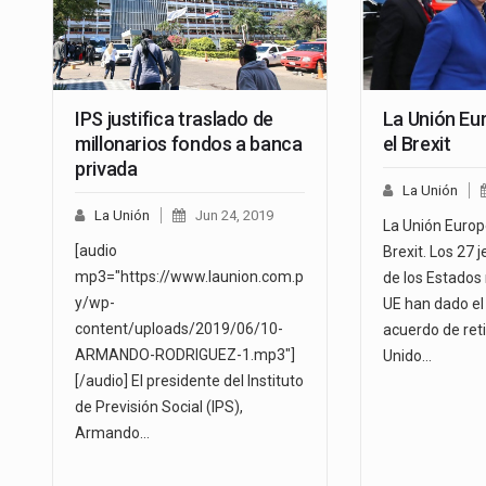
IPS justifica traslado de
La Unión Eu
millonarios fondos a banca
el Brexit
privada
La Unión
La Unión
Jun 24, 2019
La Unión Europ
[audio
Brexit. Los 27 
mp3="https://www.launion.com.p
de los Estados
y/wp-
UE han dado el 
content/uploads/2019/06/10-
acuerdo de ret
ARMANDO-RODRIGUEZ-1.mp3"]
Unido…
[/audio] El presidente del Instituto
de Previsión Social (IPS),
Armando…