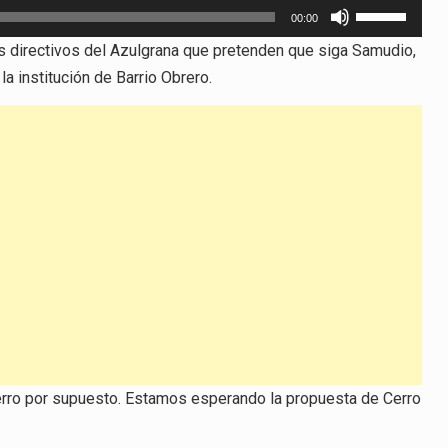
Utiliza
00:00
las
 directivos del Azulgrana que pretenden que siga Samudio,
teclas
 institución de Barrio Obrero.
de
flecha
arriba/abajo
para
aumentar
o
disminuir
el
volumen.
rro por supuesto. Estamos esperando la propuesta de Cerro