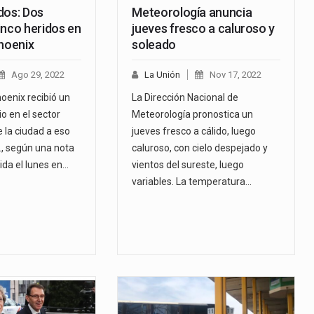
dos: Dos
Meteorología anuncia
inco heridos en
jueves fresco a caluroso y
Phoenix
soleado
Ago 29, 2022
La Unión
Nov 17, 2022
hoenix recibió un
La Dirección Nacional de
io en el sector
Meteorología pronostica un
 la ciudad a eso
jueves fresco a cálido, luego
., según una nota
caluroso, con cielo despejado y
ida el lunes en…
vientos del sureste, luego
variables. La temperatura…