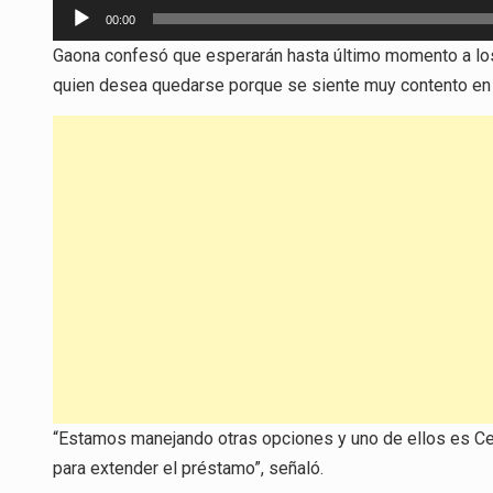
Reproductor
00:00
de
Gaona confesó que esperarán hasta último momento a los
audio
quien desea quedarse porque se siente muy contento en la
“Estamos manejando otras opciones y uno de ellos es Ce
para extender el préstamo”, señaló.