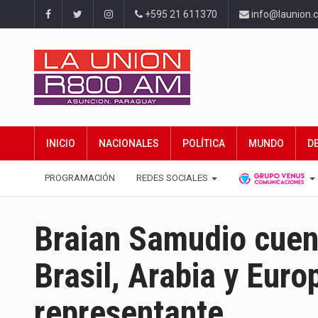
+595 21 611370
info@launion.
INICIO
NACIONALES
POLÍTICA
MUNDO
D
PROGRAMACIÓN
REDES SOCIALES
Braian Samudio cuen
Brasil, Arabia y Euro
representante