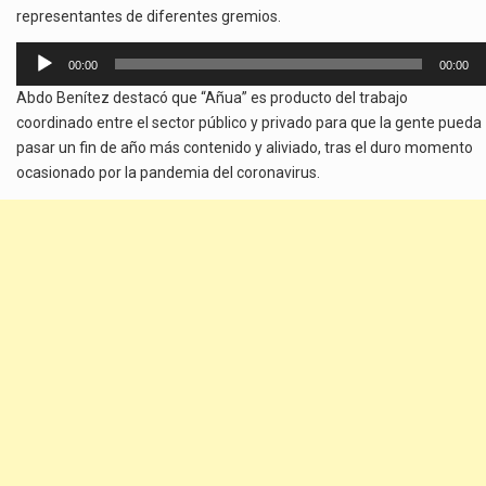
representantes de diferentes gremios.
Reproductor
00:00
00:00
de
Abdo Benítez destacó que “Añua” es producto del trabajo
audio
coordinado entre el sector público y privado para que la gente pueda
pasar un fin de año más contenido y aliviado, tras el duro momento
ocasionado por la pandemia del coronavirus.