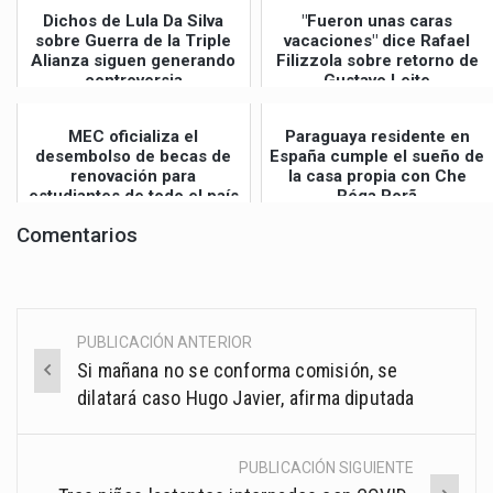
Dichos de Lula Da Silva
"Fueron unas caras
sobre Guerra de la Triple
vacaciones" dice Rafael
Alianza siguen generando
Filizzola sobre retorno de
controversia
Gustavo Leite
MEC oficializa el
Paraguaya residente en
desembolso de becas de
España cumple el sueño de
renovación para
la casa propia con Che
estudiantes de todo el país
Róga Porã
Comentarios
PUBLICACIÓN ANTERIOR
Post
Si mañana no se conforma comisión, se
navigation
dilatará caso Hugo Javier, afirma diputada
PUBLICACIÓN SIGUIENTE