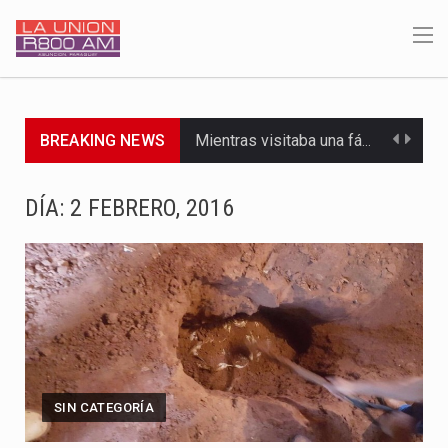
BREAKING NEWS
Mientras visitaba una fábrica de armamentos en San Paulo, el…
Rafael Filizzola, senador del Partido Democrático Progresista, calificó como "unas…
DÍA:
2 FEBRERO, 2016
El Ministerio de Educación y Ciencias (MEC) ha confirmado la…
Para Tania, una paraguaya de 33 años que reside en…
El presidente de la República se encontraba en el aeropuerto…
Una familia atravesó momentos de extrema tensión durante la madrugada…
SIN CATEGORÍA
Fretes se refirió concretamente al recorrido que realizó este jueves…