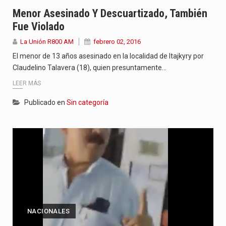
“La situación no está tan mala en el Ministerio de…
Menor Asesinado Y Descuartizado, También
Fue Violado
El amanecer de este miércoles se caracteriza por un ambiente…
La Unión R800 AM
febrero 02, 2016
Hace casi dos meses que Rivas dejó el Senado y,…
El menor de 13 años asesinado en la localidad de Itajkyry por
Claudelino Talavera (18), quien presuntamente…
LEER MÁS
Publicado en
Sin categoría
NACIONALES