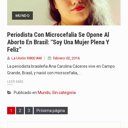
MUNDO
Periodista Con Microcefalia Se Opone Al
Aborto En Brasil: “Soy Una Mujer Plena Y
Feliz”
La Unión R800 AM
febrero 02, 2016
La periodista brasileña Ana Carolina Cáceres vive en Campo
Grande, Brasil, y nació con microcefalia,…
LEER MÁS
Publicado en
Mundo
,
Sin categoría
Page
Page
Page
1
2
3
Próxima página