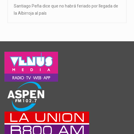
Santiago Peña dice que no habrá feriado por llegada de
la Albirroja al país