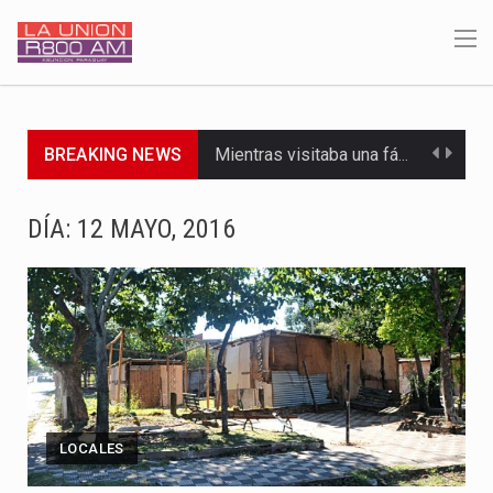
BREAKING NEWS
Mientras visitaba una fábrica de armamentos en San Paulo, el…
Rafael Filizzola, senador del Partido Democrático Progresista, calificó como "unas…
DÍA:
12 MAYO, 2016
El Ministerio de Educación y Ciencias (MEC) ha confirmado la…
Para Tania, una paraguaya de 33 años que reside en…
El presidente de la República se encontraba en el aeropuerto…
Una familia atravesó momentos de extrema tensión durante la madrugada…
LOCALES
Fretes se refirió concretamente al recorrido que realizó este jueves…