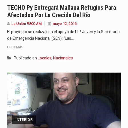
“La situación no está tan mala en el Ministerio de…
TECHO Py Entregará Mañana Refugios Para
Afectados Por La Crecida Del Río
El amanecer de este miércoles se caracteriza por un ambiente…
La Unión R800 AM
mayo 12, 2016
Hace casi dos meses que Rivas dejó el Senado y,…
El proyecto se realiza con el apoyo de UIP Joven y la Secretaría
de Emergencia Nacional (SEN): “Las…
LEER MÁS
Publicado en
Locales
,
Nacionales
INTERIOR