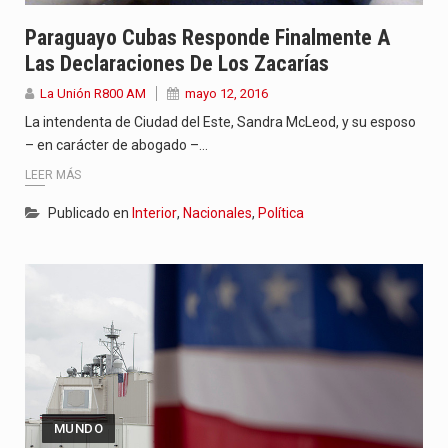
Paraguayo Cubas Responde Finalmente A
Las Declaraciones De Los Zacarías
La Unión R800 AM
mayo 12, 2016
La intendenta de Ciudad del Este, Sandra McLeod, y su esposo
– en carácter de abogado –…
LEER MÁS
Publicado en
Interior
,
Nacionales
,
Política
MUNDO