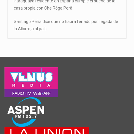
Paraguaya residente en España cumple el sueño de la
casa propia con Che Róga Porã
Santiago Peña dice que no habrá feriado por llegada de
la Albirroja al país