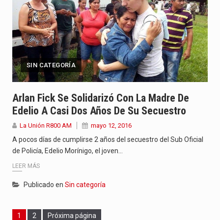
SIN CATEGORÍA
Arlan Fick Se Solidarizó Con La Madre De
Edelio A Casi Dos Años De Su Secuestro
La Unión R800 AM
mayo 12, 2016
A pocos días de cumplirse 2 años del secuestro del Sub Oficial
de Policía, Edelio Morínigo, el joven…
LEER MÁS
Publicado en
Sin categoría
Page
Page
1
2
Próxima página