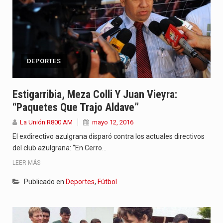
DEPORTES
Estigarribia, Meza Colli Y Juan Vieyra:
“Paquetes Que Trajo Aldave”
La Unión R800 AM
mayo 12, 2016
El exdirectivo azulgrana disparó contra los actuales directivos
del club azulgrana: “En Cerro…
LEER MÁS
Publicado en
Deportes
,
Fútbol