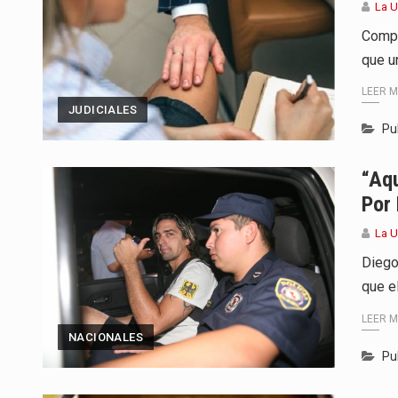
La 
Compa
que u
LEER 
JUDICIALES
Pu
“Aq
Por
La 
Diego
que el
LEER 
NACIONALES
Pu