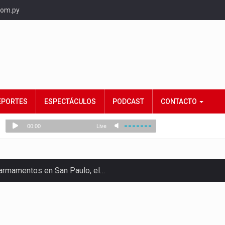
com.py
EPORTES
ESPECTÁCULOS
PODCAST
CONTACTO
e armamentos en San Paulo, el…
rtido Democrático Progresista, calificó como "unas…
ncias (MEC) ha confirmado la…