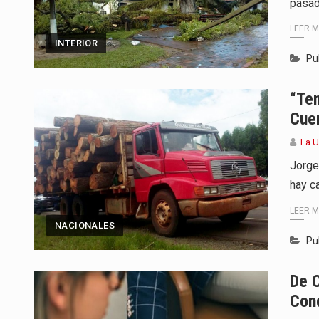
pasad
LEER 
INTERIOR
Pu
“Te
Cue
La 
Jorge
hay c
LEER 
NACIONALES
Pu
De 
Con