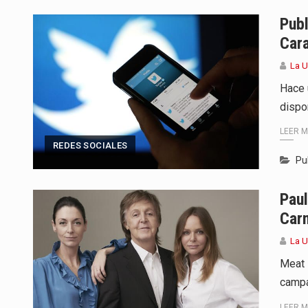
Para Tania, una paraguaya de 33
Pub
Car
El presidente de la República se
La 
Una familia atravesó momentos 
Hace 
dispo
Fretes se refirió concretamente 
LEER 
“La situación no está tan mala en
REDES SOCIALES
Pu
El amanecer de este miércoles s
Pau
Hace casi dos meses que Rivas 
Car
La 
Meat 
campa
LEER 