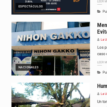
LEER 
ESPECTÁCULOS
Pu
Meni
Evit
La 
Los p
caso 
LEER 
NACIONALES
Pu
Hum
La 
Un to