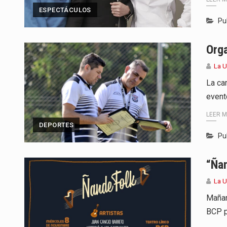
ESPECTÁCULOS
Pu
Orga
La 
La ca
evento
LEER 
DEPORTES
Pu
“Ñan
La 
Mañan
BCP p