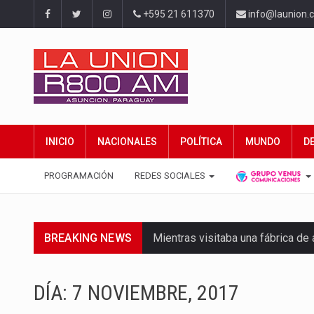
+595 21 611370
info@launion.
INICIO
NACIONALES
POLÍTICA
MUNDO
D
PROGRAMACIÓN
REDES SOCIALES
BREAKING NEWS
Mientras visitaba una fábrica d
Rafael Filizzola, senador del Pa
DÍA:
7 NOVIEMBRE, 2017
El Ministerio de Educación y Cie