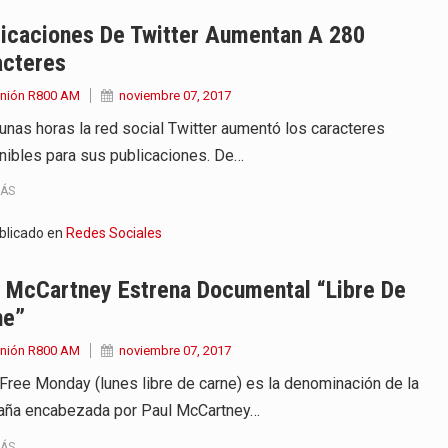
 años que reside en…
licaciones De Twitter Aumentan A 280
acteres
 encontraba en el aeropuerto…
Unión R800 AM
noviembre 07, 2017
de extrema tensión durante la madrugada…
unas horas la red social Twitter aumentó los caracteres
nibles para sus publicaciones. De…
al recorrido que realizó este jueves…
MÁS
 el Ministerio de…
blicado en
Redes Sociales
e caracteriza por un ambiente…
l McCartney Estrena Documental “libre De
dejó el Senado y,…
ne”
Unión R800 AM
noviembre 07, 2017
Free Monday (lunes libre de carne) es la denominación de la
ña encabezada por Paul McCartney…
MÁS