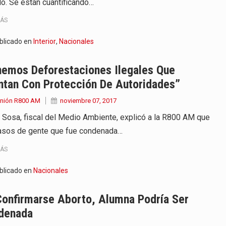
o. Se están cuantificando…
MÁS
blicado en
Interior
,
Nacionales
nemos Deforestaciones Ilegales Que
ntan Con Protección De Autoridades”
Unión R800 AM
noviembre 07, 2017
 Sosa, fiscal del Medio Ambiente, explicó a la R800 AM que
asos de gente que fue condenada…
MÁS
blicado en
Nacionales
Confirmarse Aborto, Alumna Podría Ser
denada