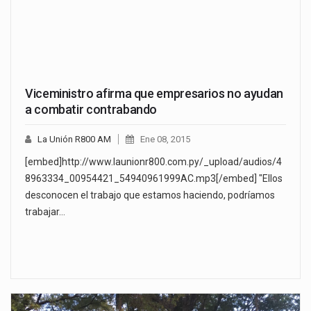
Viceministro afirma que empresarios no ayudan
a combatir contrabando
La Unión R800 AM
Ene 08, 2015
[embed]http://www.launionr800.com.py/_upload/audios/4
8963334_00954421_54940961999AC.mp3[/embed] "Ellos
desconocen el trabajo que estamos haciendo, podríamos
trabajar…