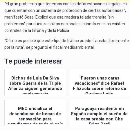
“El gran problema que tenemos con las deforestaciones ilegales es
que cuentan con un sistema de protección de ciertas autoridades”,
manifestó Sosa. Explicó que esa madera talada transita “sin
problemas” por nuestras rutas nacionales, cuando en ellas existen
controles de la Infona y de la Policía.
“Cómo es posible que este tipo de tráfico puede transitar libremente
por la ruta”, se preguntó el fiscal medioambiental.
Te puede interesar
Dichos de Lula Da Silva
"Fueron unas caras
sobre Guerra de la Triple
vacaciones" dice Rafael
Alianza siguen generando
Filizzola sobre retorno de
controversia
Gustavo Leite
MEC oficializa el
Paraguaya residente en
desembolso de becas de
España cumple el sueño de
renovación para
la casa propia con Che
estudiantes de todo el país
Róga Porã