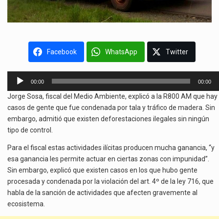
Facebook
WhatsApp
Twitter
Reproductor
00:00
00:00
de
Jorge Sosa, fiscal del Medio Ambiente, explicó a la R800 AM que hay
audio
casos de gente que fue condenada por tala y tráfico de madera. Sin
embargo, admitió que existen deforestaciones ilegales sin ningún
tipo de control.
Para el fiscal estas actividades ilícitas producen mucha ganancia, “y
esa ganancia les permite actuar en ciertas zonas con impunidad”.
Sin embargo, explicó que existen casos en los que hubo gente
procesada y condenada por la violación del art. 4º de la ley 716, que
habla de la sanción de actividades que afecten gravemente al
ecosistema.