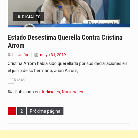
JUDICIALES
Estado Desestima Querella Contra Cristina
Arrom
La Unión
mayo 31, 2019
Cristina Arrom había sido querellada por sus declaraciones en
el juicio de su hermano, Juan Arrom,…
LEER MÁS
Publicado en
Judiciales
,
Nacionales
Page
Page
1
2
Próxima página