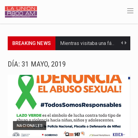
BREAKING NEWS
Mientras visitaba una fábrica de armamentos en San Paulo, el…
Rafael Filizzola, senador del Partido Democrático Progresista, calificó como "unas…
DÍA:
31 MAYO, 2019
El Ministerio de Educación y Ciencias (MEC) ha confirmado la…
Para Tania, una paraguaya de 33 años que reside en…
El presidente de la República se encontraba en el aeropuerto…
Una familia atravesó momentos de extrema tensión durante la madrugada…
NACIONALES
Fretes se refirió concretamente al recorrido que realizó este jueves…