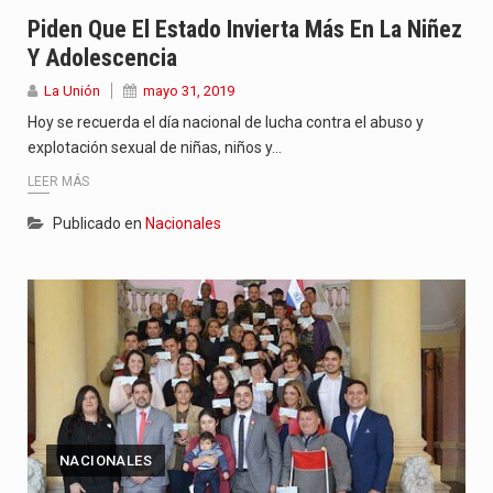
“La situación no está tan mala en el Ministerio de…
Piden Que El Estado Invierta Más En La Niñez
Y Adolescencia
El amanecer de este miércoles se caracteriza por un ambiente…
La Unión
mayo 31, 2019
Hace casi dos meses que Rivas dejó el Senado y,…
Hoy se recuerda el día nacional de lucha contra el abuso y
explotación sexual de niñas, niños y…
LEER MÁS
Publicado en
Nacionales
NACIONALES