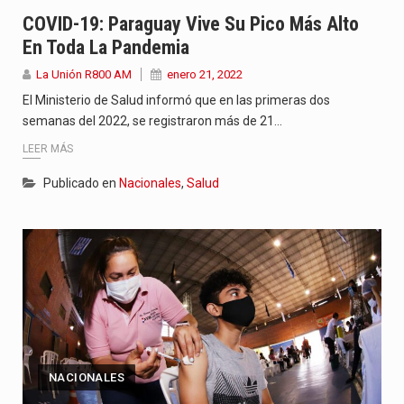
“La situación no está tan mala en el Ministerio de…
COVID-19: Paraguay Vive Su Pico Más Alto
En Toda La Pandemia
El amanecer de este miércoles se caracteriza por un ambiente…
La Unión R800 AM
enero 21, 2022
Hace casi dos meses que Rivas dejó el Senado y,…
El Ministerio de Salud informó que en las primeras dos
semanas del 2022, se registraron más de 21…
LEER MÁS
Publicado en
Nacionales
,
Salud
NACIONALES