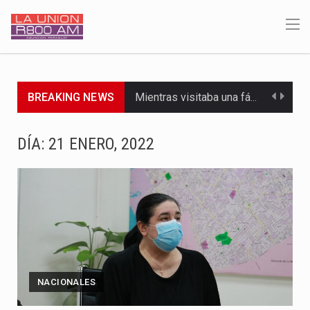
BREAKING NEWS
Mientras visitaba una fábrica de armamentos en San Paulo, el…
Rafael Filizzola, senador del Partido Democrático Progresista, calificó como "unas…
DÍA:
21 ENERO, 2022
El Ministerio de Educación y Ciencias (MEC) ha confirmado la…
Para Tania, una paraguaya de 33 años que reside en…
El presidente de la República se encontraba en el aeropuerto…
Una familia atravesó momentos de extrema tensión durante la madrugada…
NACIONALES
Fretes se refirió concretamente al recorrido que realizó este jueves…