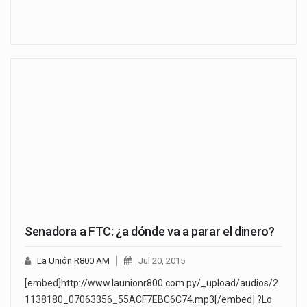
Senadora a FTC: ¿a dónde va a parar el dinero?
La Unión R800 AM
Jul 20, 2015
[embed]http://www.launionr800.com.py/_upload/audios/2
1138180_07063356_55ACF7EBC6C74.mp3[/embed] ?Lo