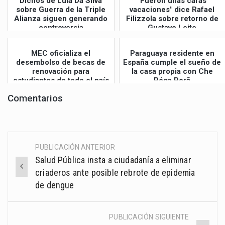
Dichos de Lula Da Silva
"Fueron unas caras
sobre Guerra de la Triple
vacaciones" dice Rafael
Alianza siguen generando
Filizzola sobre retorno de
controversia
Gustavo Leite
MEC oficializa el
Paraguaya residente en
desembolso de becas de
España cumple el sueño de
renovación para
la casa propia con Che
estudiantes de todo el país
Róga Porã
Comentarios
PUBLICACIÓN ANTERIOR
Post
Salud Pública insta a ciudadanía a eliminar
navigation
criaderos ante posible rebrote de epidemia
de dengue
PUBLICACIÓN SIGUIENTE