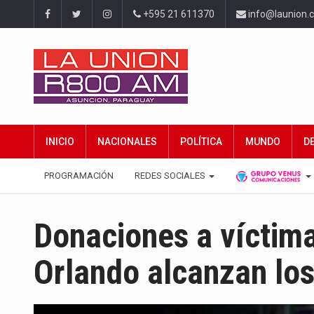
+595 21 611370
info@launion.
INICIO
NACIONALES
POLÍTICA
MUNDO
D
PROGRAMACIÓN
REDES SOCIALES
Donaciones a víctim
Orlando alcanzan los