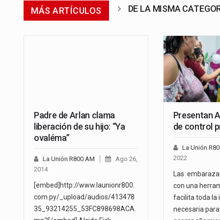
DE LA MISMA CATEGO
MÁS ARTÍCULOS
Padre de Arlan clama
Presentan A
liberación de su hijo: “Ya
de control p
ovaléma”
La Unión R8
2022
La Unión R800 AM
Ago 26,
2014
Las embaraza
[embed]http://www.launionr800.
con una herram
com.py/_upload/audios/413478
facilita toda l
35_93214255_53FC898698ACA.
necesaria para 