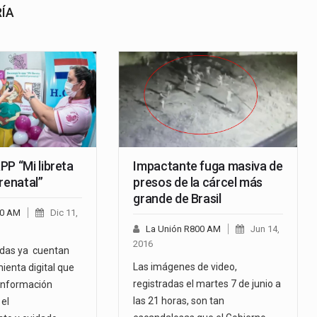
RÍA
PP “Mi libreta
Impactante fuga masiva de
renatal”
presos de la cárcel más
grande de Brasil
00 AM
Dic 11,
La Unión R800 AM
Jun 14,
2016
das ya cuentan
Las imágenes de video,
ienta digital que
registradas el martes 7 de junio a
a información
las 21 horas, son tan
el