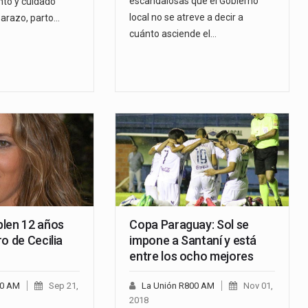
escandalosas que el Gobierno
to y cuidado
local no se atreve a decir a
arazo, parto…
cuánto asciende el…
len 12 años
Copa Paraguay: Sol se
o de Cecilia
impone a Santaní y está
entre los ocho mejores
00 AM
Sep 21,
La Unión R800 AM
Nov 01,
2018