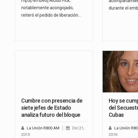
mp3[/embed] Alcido Fick,
acompañamien
notablemente acongojado,
durante el emb
reiteró el pedido de liberación…
Cumbre con presencia de
Hoy se cump
siete jefes de Estado
del Secuestr
analiza futuro del bloque
Cubas
La Unión R800 AM
Dic 21,
La Unión R8
2015
2016