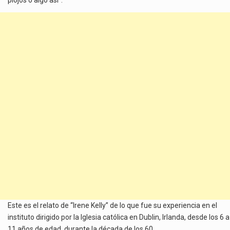
Este es el relato de “Irene Kelly” de lo que fue su experiencia en el
instituto dirigido por la Iglesia católica en Dublin, Irlanda, desde los 6 a
11 años de edad, durante la década de los 60.