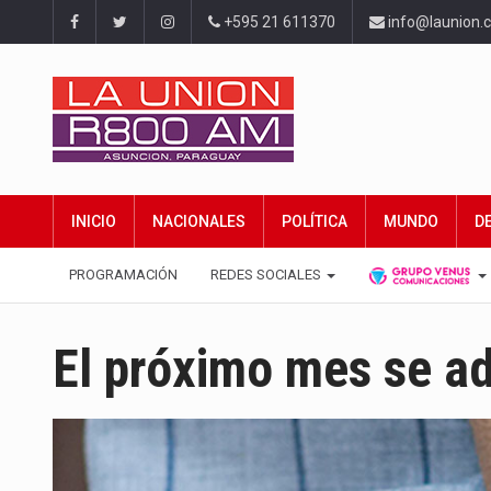
+595 21 611370
info@launion.
INICIO
NACIONALES
POLÍTICA
MUNDO
D
PROGRAMACIÓN
REDES SOCIALES
El próximo mes se ad