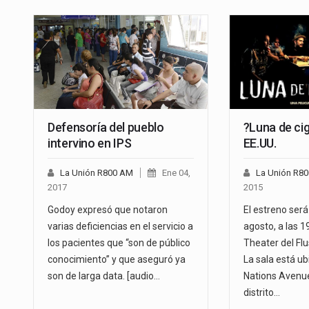
Defensoría del pueblo
?Luna de ci
intervino en IPS
EE.UU.
La Unión R800 AM
Ene 04,
La Unión R8
2017
2015
Godoy expresó que notaron
El estreno será
varias deficiencias en el servicio a
agosto, a las 1
los pacientes que “son de público
Theater del Fl
conocimiento” y que aseguró ya
La sala está u
son de larga data. [audio…
Nations Avenue
distrito…