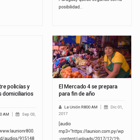
posibilidad…
re policías y
El Mercado 4 se prepara
 domiciliarios
para fin de año
La Unión R800 AM
Dic 01,
2017
00 AM
Sep 03,
[audio
/www.launionr800.
mp3="https://launion.com.py/wp
d/audios/915148
-content/uploads/2017/12/19-