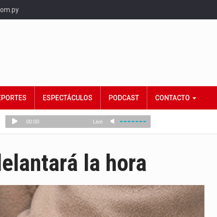
com.py
EPORTES
ESPECTÁCULOS
PODCAST
CONTACTO
elantará la hora