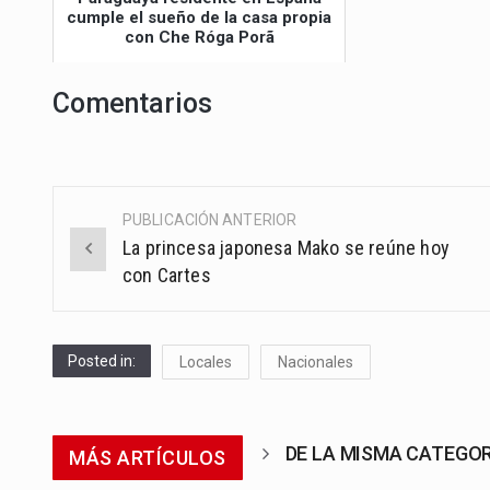
cumple el sueño de la casa propia
con Che Róga Porã
Comentarios
PUBLICACIÓN ANTERIOR
Post
La princesa japonesa Mako se reúne hoy
navigation
con Cartes
Posted in:
Locales
Nacionales
DE LA MISMA CATEGO
MÁS ARTÍCULOS