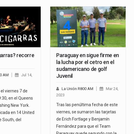
garras? recorre
Paraguay en sigue firme en
la lucha por el cetro en el
sudamericano de golf
00 AM
Jul 14,
Juvenil
La Unión R800 AM
Mar 24,
 el viernes 7 de
2023
9:30, en el Queens
Tras las penúltima fecha de este
ushing New York.
viernes, se sumaron las tarjetas
bicada en 14 United
de Erich Fortlage y Benjamín
 South, del
Fernández para que el Team
Paraguay quede segundo con la