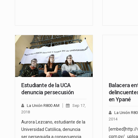
Estudiante de la UCA
Balacera ent
denuncia persecusión
delincuentes
en Ypané
La Unión R800 AM
Sep 17,
2018
La Unión R8
2014
Aurora Lezcano, estudiante de la
[embed]http:/
Universidad Católica, denuncia
com.py/_uploa
ser perseguida a consecuencia