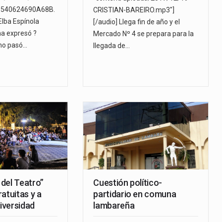
540624690A68B.
CRISTIAN-BAREIRO.mp3"]
lba Espínola
[/audio] Llega fin de año y el
ma expresó ?
Mercado Nº 4 se prepara para la
 no pasó…
llegada de…
del Teatro”
Cuestión político-
atuitas y a
partidario en comuna
diversidad
lambareña