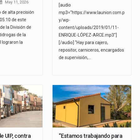
May 11, 2026
[audio
 de alta precisión
mp3="https://www.launion.com.p
 05:10 de este
y/wp-
de la División de
content/uploads/2019/01/11-
tidrogas de la
ENRIQUE-LÓPEZ-ARCE.mp3"]
l lograron la
[/audio] "Hay para cajero,
repositor, carniceros, encargados
de supervisión,…
e UIP, contra
“Estamos trabajando para