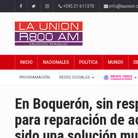
+595 21 611370
info@launion.
INICIO
NACIONALES
POLÍTICA
MUNDO
D
PROGRAMACIÓN
REDES SOCIALES
En Boquerón, sin re
para reparación de a
sido una solución m