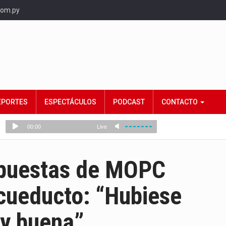
com.py
EPORTES
ESPECTÁCULOS
PODCAST
CONTACTO
spuestas de MOPC
cueducto: “Hubiese
uy buena”