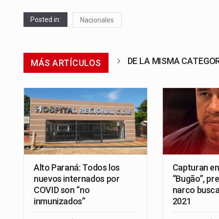
Posted in:
Nacionales
DE LA MISMA CATEGO
MÁS ARTÍCULOS
Alto Paraná: Todos los
Capturan en
nuevos internados por
“Bugão”, pre
COVID son “no
narco busca
inmunizados”
2021