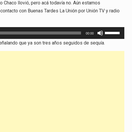
o Chaco llovió, pero acá todavía no. Aún estamos
 contacto con Buenas Tardes La Unión por Unión TV y radio
Utiliza
00:00
las
, señalando que ya son tres años seguidos de sequía.
teclas
de
flecha
arriba/abajo
para
aumentar
o
disminuir
el
volumen.